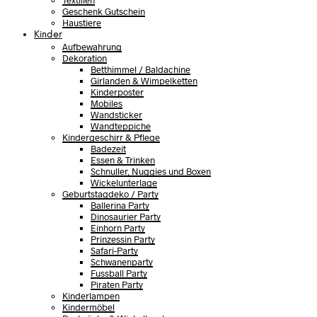
Textilien
Geschenk Gutschein
Haustiere
Kinder
Aufbewahrung
Dekoration
Betthimmel / Baldachine
Girlanden & Wimpelketten
Kinderposter
Mobiles
Wandsticker
Wandteppiche
Kindergeschirr & Pflege
Badezeit
Essen & Trinken
Schnuller, Nuggies und Boxen
Wickelunterlage
Geburtstagdeko / Party
Ballerina Party
Dinosaurier Party
Einhorn Party
Prinzessin Party
Safari-Party
Schwanenparty
Fussball Party
Piraten Party
Kinderlampen
Kindermöbel