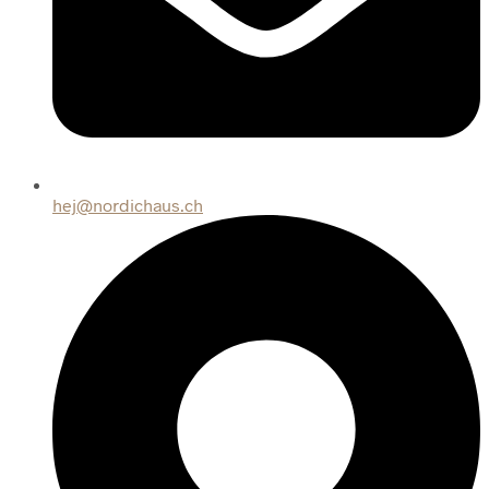
hej@nordichaus.ch