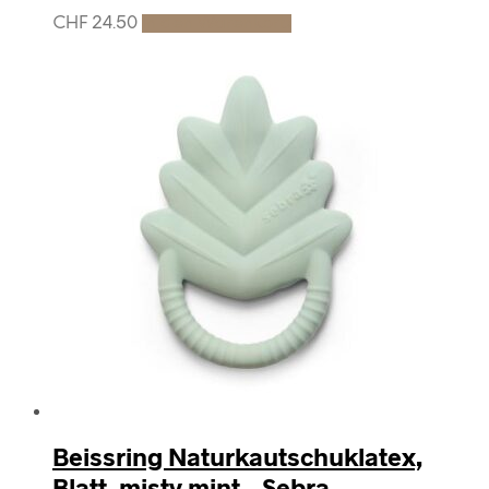
CHF
24.50
In den Warenkorb
Beissring Naturkautschuklatex,
Blatt, misty mint – Sebra