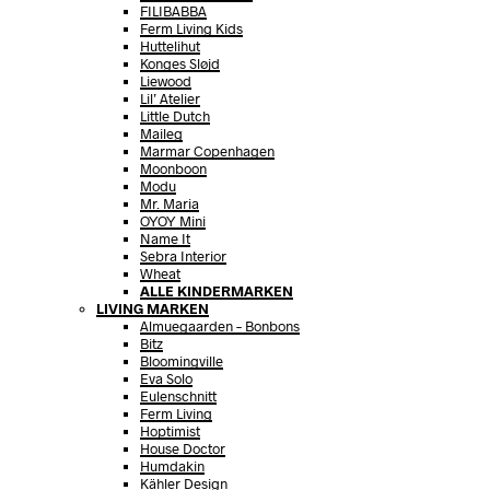
FILIBABBA
Ferm Living Kids
Huttelihut
Konges Sløjd
Liewood
Lil’ Atelier
Little Dutch
Maileg
Marmar Copenhagen
Moonboon
Modu
Mr. Maria
OYOY Mini
Name It
Sebra Interior
Wheat
ALLE KINDERMARKEN
LIVING MARKEN
Almuegaarden – Bonbons
Bitz
Bloomingville
Eva Solo
Eulenschnitt
Ferm Living
Hoptimist
House Doctor
Humdakin
Kähler Design