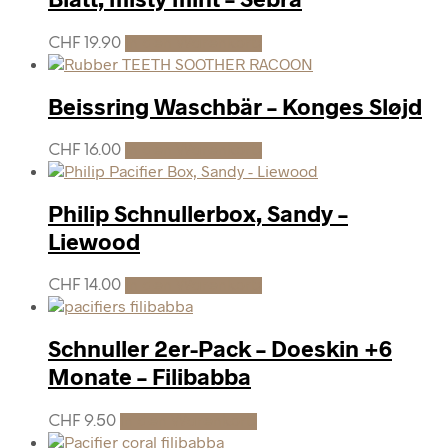
CHF
19.90
In den Warenkorb
Beissring Waschbär – Konges Sløjd
CHF
16.00
In den Warenkorb
Philip Schnullerbox, Sandy –
Liewood
CHF
14.00
In den Warenkorb
Schnuller 2er-Pack – Doeskin +6
Monate – Filibabba
CHF
9.50
In den Warenkorb