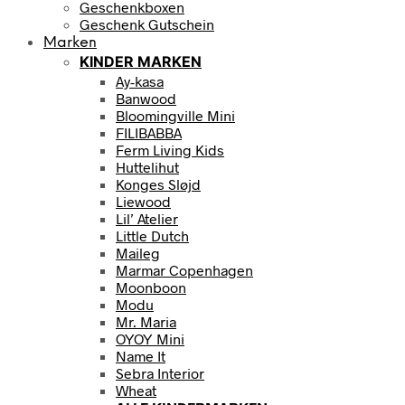
Geschenkboxen
Geschenk Gutschein
Marken
KINDER MARKEN
Ay-kasa
Banwood
Bloomingville Mini
FILIBABBA
Ferm Living Kids
Huttelihut
Konges Sløjd
Liewood
Lil’ Atelier
Little Dutch
Maileg
Marmar Copenhagen
Moonboon
Modu
Mr. Maria
OYOY Mini
Name It
Sebra Interior
Wheat