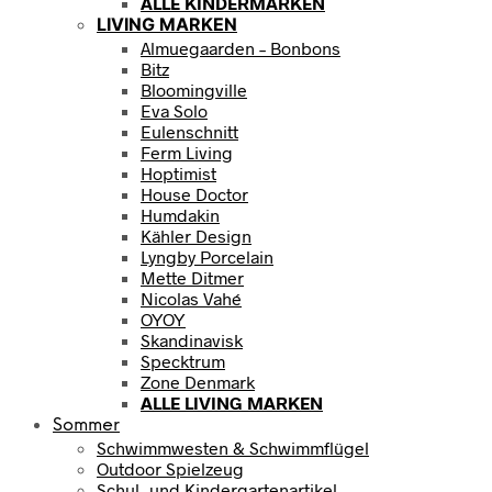
ALLE KINDERMARKEN
LIVING MARKEN
Almuegaarden – Bonbons
Bitz
Bloomingville
Eva Solo
Eulenschnitt
Ferm Living
Hoptimist
House Doctor
Humdakin
Kähler Design
Lyngby Porcelain
Mette Ditmer
Nicolas Vahé
OYOY
Skandinavisk
Specktrum
Zone Denmark
ALLE LIVING MARKEN
Sommer
Schwimmwesten & Schwimmflügel
Outdoor Spielzeug
Schul- und Kindergartenartikel