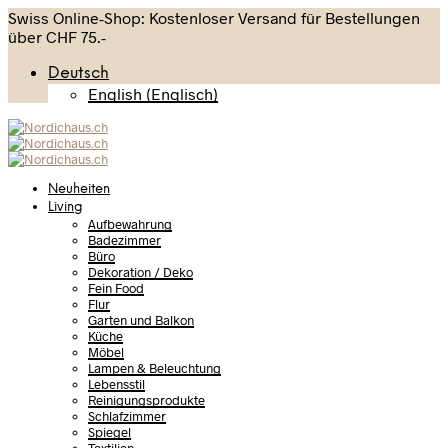
Swiss Online-Shop: Kostenloser Versand für Bestellungen
über CHF 75.-
Deutsch
English
(
Englisch
)
Neuheiten
Living
Aufbewahrung
Badezimmer
Büro
Dekoration / Deko
Fein Food
Flur
Garten und Balkon
Küche
Möbel
Lampen & Beleuchtung
Lebensstil
Reinigungsprodukte
Schlafzimmer
Spiegel