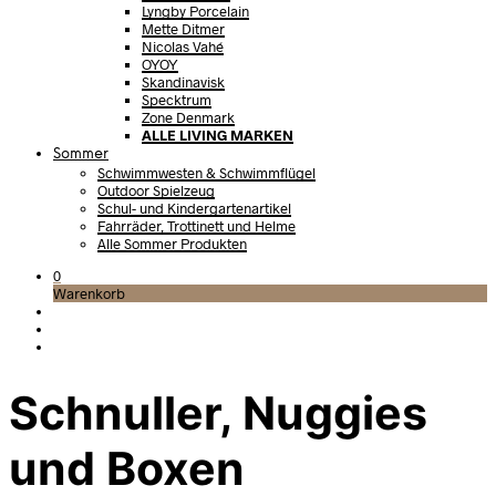
Lyngby Porcelain
Mette Ditmer
Nicolas Vahé
OYOY
Skandinavisk
Specktrum
Zone Denmark
ALLE LIVING MARKEN
Sommer
Schwimmwesten & Schwimmflügel
Outdoor Spielzeug
Schul- und Kindergartenartikel
Fahrräder, Trottinett und Helme
Alle Sommer Produkten
0
Warenkorb
Schnuller, Nuggies
und Boxen