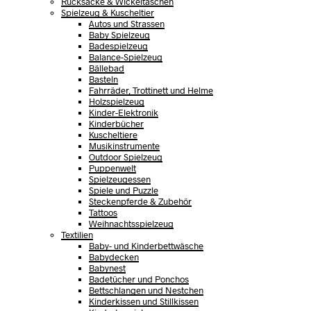
Rucksäcke & Wickeltaschen
Spielzeug & Kuscheltier
Autos und Strassen
Baby Spielzeug
Badespielzeug
Balance-Spielzeug
Bällebad
Basteln
Fahrräder, Trottinett und Helme
Holzspielzeug
Kinder-Elektronik
Kinderbücher
Kuscheltiere
Musikinstrumente
Outdoor Spielzeug
Puppenwelt
Spielzeugessen
Spiele und Puzzle
Steckenpferde & Zubehör
Tattoos
Weihnachtsspielzeug
Textilien
Baby- und Kinderbettwäsche
Babydecken
Babynest
Badetücher und Ponchos
Bettschlangen und Nestchen
Kinderkissen und Stillkissen