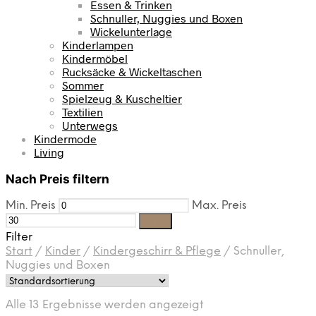
Essen & Trinken
Schnuller, Nuggies und Boxen
Wickelunterlage
Kinderlampen
Kindermöbel
Rucksäcke & Wickeltaschen
Sommer
Spielzeug & Kuscheltier
Textilien
Unterwegs
Kindermode
Living
Nach Preis filtern
Min. Preis
Max. Preis
Filter
Filter
Start
/
Kinder
/
Kindergeschirr & Pflege
/
Schnuller,
Nuggies und Boxen
Alle 13 Ergebnisse werden angezeigt