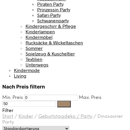
Piraten Party
Prinzessin Party
Safari-Party
Schwanenparty
Kindergeschirr & Pflege
Kinderlampen
Kindermöbel
Rucksäcke & Wickeltaschen
Sommer
Spielzeug & Kuscheltier
Textilien
Unterwegs
Kindermode
Living
Nach Preis filtern
Min. Preis
Max. Preis
Filter
Filter
Start
/
Kinder
/
Geburtstagdeko / Party
/
Dinosaurier
Party