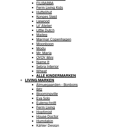
FILIBABBA
Ferm Living Kids
Huttelihut
Konges Sløjd
Liewood
Lil’ Atelier
Little Dutch
Maileg
Marmar Copenhagen
Moonboon
Modu
Mr. Maria
OYOY Mini
Name It
Sebra Interior
Wheat
ALLE KINDERMARKEN
LIVING MARKEN
Almuegaarden – Bonbons
Bitz
Bloomingville
Eva Solo
Eulenschnitt
Ferm Living
Hoptimist
House Doctor
Humdakin
Kähler Design