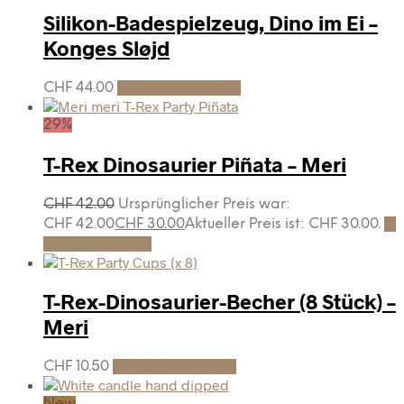
Silikon-Badespielzeug, Dino im Ei –
Konges Sløjd
CHF
44.00
In den Warenkorb
29%
T-Rex Dinosaurier Piñata – Meri
CHF
42.00
Ursprünglicher Preis war:
CHF 42.00
CHF
30.00
Aktueller Preis ist: CHF 30.00.
In
den Warenkorb
T-Rex-Dinosaurier-Becher (8 Stück) –
Meri
CHF
10.50
In den Warenkorb
New