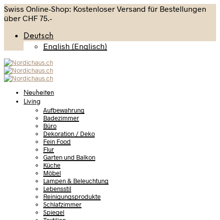
Swiss Online-Shop: Kostenloser Versand für Bestellungen
über CHF 75.-
Deutsch
English
(
Englisch
)
Neuheiten
Living
Aufbewahrung
Badezimmer
Büro
Dekoration / Deko
Fein Food
Flur
Garten und Balkon
Küche
Möbel
Lampen & Beleuchtung
Lebensstil
Reinigungsprodukte
Schlafzimmer
Spiegel