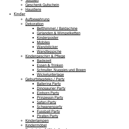
Textilien
Geschenk Gutschein
Haustiere
Kinder
Aufbewahrung
Dekoration
Betthimmel / Baldachine
Girlanden & Wimpelketten
Kinderposter
Mobiles
Wandsticker
Wandteppiche
Kindergeschirr & Pflege
Badezeit
Essen & Trinken
Schnuller, Nuggies und Boxen
Wickelunterlage
Geburtstagdeko / Party
Ballerina Party
Dinosaurier Party
Einhorn Party
Prinzessin Party
Safari-Party
Schwanenparty
Fussball Party
Piraten Party
Kinderlampen
Kindermöbel