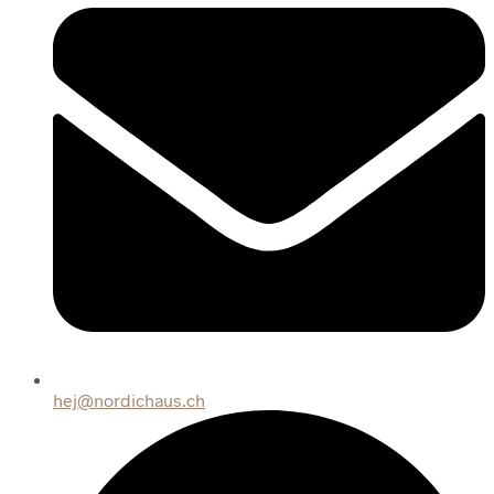
hej@nordichaus.ch