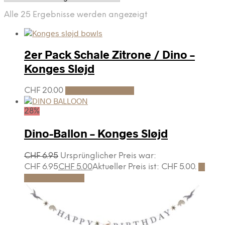
Alle 25 Ergebnisse werden angezeigt
2er Pack Schale Zitrone / Dino –
Konges Sløjd
CHF
20.00
In den Warenkorb
28%
Dino-Ballon – Konges Sløjd
CHF
6.95
Ursprünglicher Preis war:
CHF 6.95
CHF
5.00
Aktueller Preis ist: CHF 5.00.
In
den Warenkorb