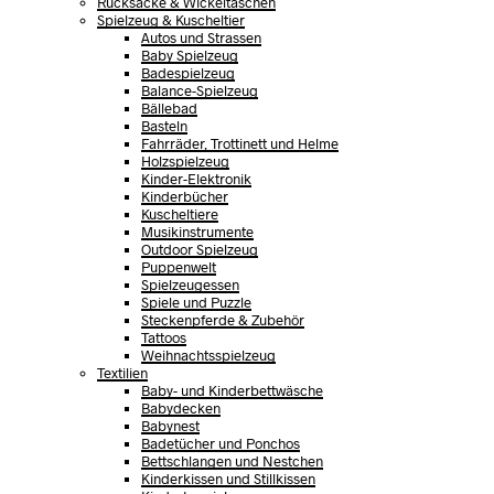
Rucksäcke & Wickeltaschen
Spielzeug & Kuscheltier
Autos und Strassen
Baby Spielzeug
Badespielzeug
Balance-Spielzeug
Bällebad
Basteln
Fahrräder, Trottinett und Helme
Holzspielzeug
Kinder-Elektronik
Kinderbücher
Kuscheltiere
Musikinstrumente
Outdoor Spielzeug
Puppenwelt
Spielzeugessen
Spiele und Puzzle
Steckenpferde & Zubehör
Tattoos
Weihnachtsspielzeug
Textilien
Baby- und Kinderbettwäsche
Babydecken
Babynest
Badetücher und Ponchos
Bettschlangen und Nestchen
Kinderkissen und Stillkissen