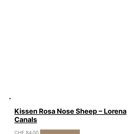
war:
ist:
CHF 58.00
CHF 45.00.
Kissen Rosa Nose Sheep – Lorena
Canals
CHF
84.00
In den Warenkorb