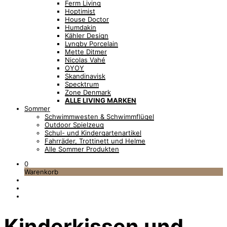
Ferm Living
Hoptimist
House Doctor
Humdakin
Kähler Design
Lyngby Porcelain
Mette Ditmer
Nicolas Vahé
OYOY
Skandinavisk
Specktrum
Zone Denmark
ALLE LIVING MARKEN
Sommer
Schwimmwesten & Schwimmflügel
Outdoor Spielzeug
Schul- und Kindergartenartikel
Fahrräder, Trottinett und Helme
Alle Sommer Produkten
0
Warenkorb
Kinderkissen und