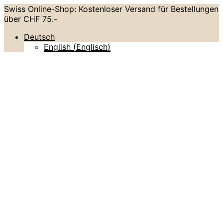
Swiss Online-Shop: Kostenloser Versand für Bestellungen
über CHF 75.-
Deutsch
English
(
Englisch
)