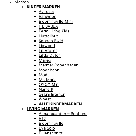
Marken
KINDER MARKEN
Ay-kasa
Banwood
Bloomingville Mini
FILIBABBA
Ferm Living Kids
Huttelihut
Konges Sløjd
Liewood
Lil’ Atelier
Little Dutch
Maileg
Marmar Copenhagen
Moonboon
Modu
Mr. Maria
OYOY Mini
Name It
Sebra Interior
Wheat
ALLE KINDERMARKEN
LIVING MARKEN
Almuegaarden – Bonbons
Bitz
Bloomingville
Eva Solo
Eulenschnitt