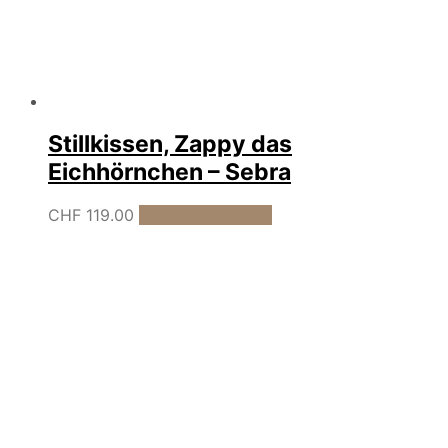
Stillkissen, Zappy das
Eichhörnchen – Sebra
CHF
119.00
In den Warenkorb