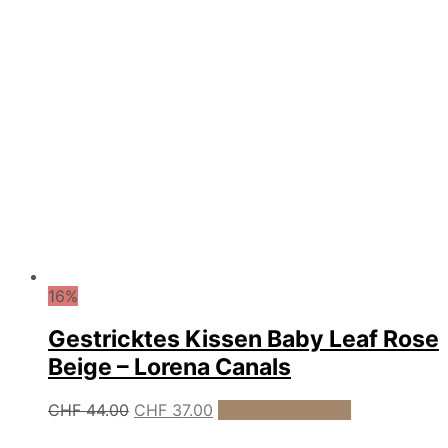
16%
Gestricktes Kissen Baby Leaf Rose
Beige – Lorena Canals
Ursprünglicher
Aktueller
CHF
44.00
CHF
37.00
In den Warenkorb
Preis
Preis