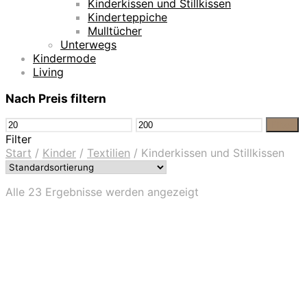
Kinderkissen und Stillkissen
Kinderteppiche
Mulltücher
Unterwegs
Kindermode
Living
Nach Preis filtern
Min.
Max.
Filter
Preis
Preis
Filter
Start
/
Kinder
/
Textilien
/
Kinderkissen und Stillkissen
Alle 23 Ergebnisse werden angezeigt