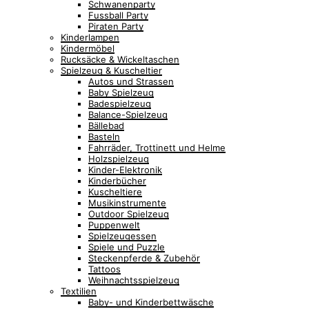
Schwanenparty
Fussball Party
Piraten Party
Kinderlampen
Kindermöbel
Rucksäcke & Wickeltaschen
Spielzeug & Kuscheltier
Autos und Strassen
Baby Spielzeug
Badespielzeug
Balance-Spielzeug
Bällebad
Basteln
Fahrräder, Trottinett und Helme
Holzspielzeug
Kinder-Elektronik
Kinderbücher
Kuscheltiere
Musikinstrumente
Outdoor Spielzeug
Puppenwelt
Spielzeugessen
Spiele und Puzzle
Steckenpferde & Zubehör
Tattoos
Weihnachtsspielzeug
Textilien
Baby- und Kinderbettwäsche