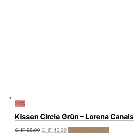
war:
ist:
CHF 44.00
CHF 37.00.
22%
Kissen Circle Grün – Lorena Canals
Ursprünglicher
Aktueller
CHF
58.00
CHF
45.00
In den Warenkorb
Preis
Preis