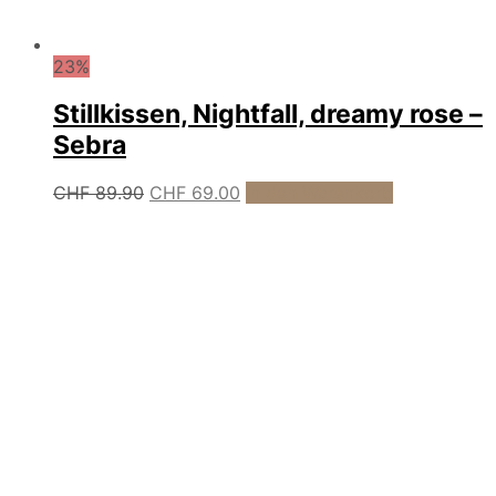
23%
Stillkissen, Nightfall, dreamy rose –
Sebra
Ursprünglicher
Aktueller
CHF
89.90
CHF
69.00
In den Warenkorb
Preis
Preis
war:
ist:
CHF 89.90
CHF 69.00.