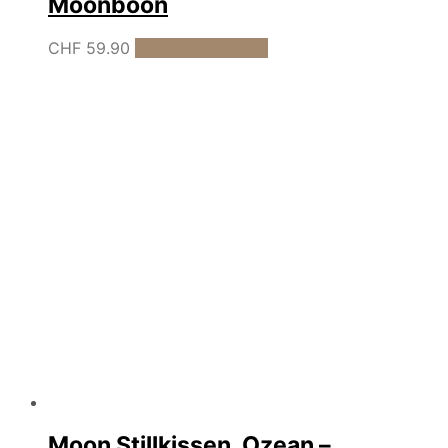
Moonboon
CHF
59.90
In den Warenkorb
Moon Stillkissen, Ozean –