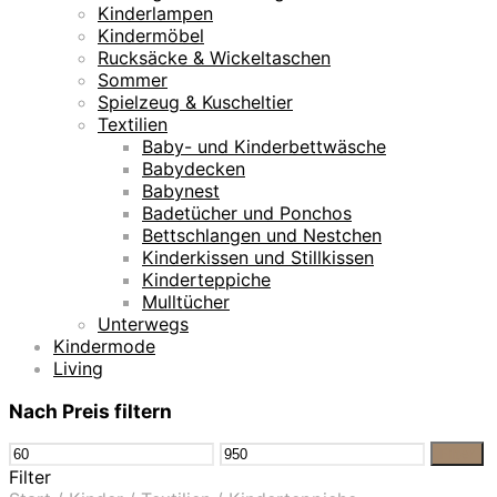
Kinderlampen
Kindermöbel
Rucksäcke & Wickeltaschen
Sommer
Spielzeug & Kuscheltier
Textilien
Baby- und Kinderbettwäsche
Babydecken
Babynest
Badetücher und Ponchos
Bettschlangen und Nestchen
Kinderkissen und Stillkissen
Kinderteppiche
Mulltücher
Unterwegs
Kindermode
Living
Nach Preis filtern
Min.
Max.
Filter
Preis
Preis
Filter