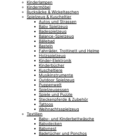
Kinderlampen
Kindermöbel
Rucksäcke & Wickeltaschen
Spielzeug & Kuscheltier
Autos und Strassen
Baby Spielzeug
Badespielzeug
Balance-Spielzeug
Bällebad
Basteln
Fahrräder, Trottinett und Helme
Holzspielzeug
Kinder-Elektronik
Kinderbücher
Kuscheltiere
Musikinstrumente
Outdoor Spielzeug
Puppenwelt
Spielzeugessen
Spiele und Puzzle
Steckenpferde & Zubehör
Tattoos
Weihnachtsspielzeug
Textilien
Baby- und Kinderbettwäsche
Babydecken
Babynest
Badetücher und Ponchos