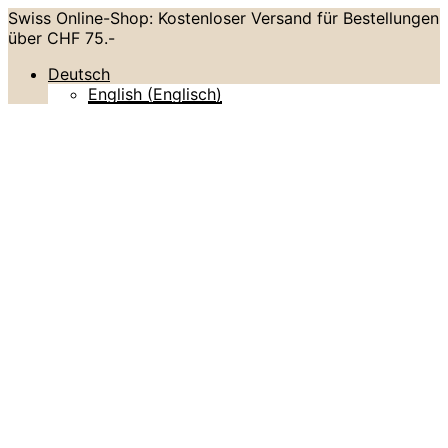
Swiss Online-Shop: Kostenloser Versand für Bestellungen
über CHF 75.-
Deutsch
English
(
Englisch
)