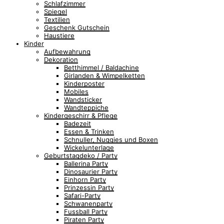
Schlafzimmer
Spiegel
Textilien
Geschenk Gutschein
Haustiere
Kinder
Aufbewahrung
Dekoration
Betthimmel / Baldachine
Girlanden & Wimpelketten
Kinderposter
Mobiles
Wandsticker
Wandteppiche
Kindergeschirr & Pflege
Badezeit
Essen & Trinken
Schnuller, Nuggies und Boxen
Wickelunterlage
Geburtstagdeko / Party
Ballerina Party
Dinosaurier Party
Einhorn Party
Prinzessin Party
Safari-Party
Schwanenparty
Fussball Party
Piraten Party