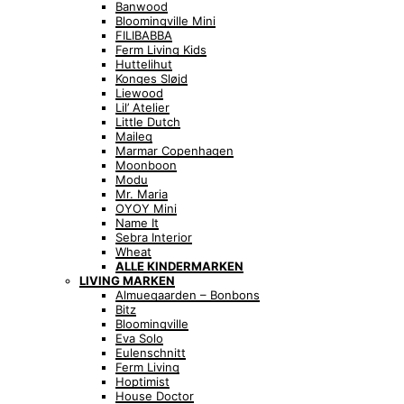
Banwood
Bloomingville Mini
FILIBABBA
Ferm Living Kids
Huttelihut
Konges Sløjd
Liewood
Lil’ Atelier
Little Dutch
Maileg
Marmar Copenhagen
Moonboon
Modu
Mr. Maria
OYOY Mini
Name It
Sebra Interior
Wheat
ALLE KINDERMARKEN
LIVING MARKEN
Almuegaarden – Bonbons
Bitz
Bloomingville
Eva Solo
Eulenschnitt
Ferm Living
Hoptimist
House Doctor