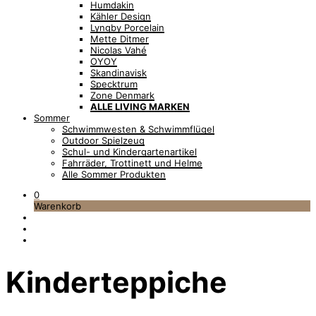
Humdakin
Kähler Design
Lyngby Porcelain
Mette Ditmer
Nicolas Vahé
OYOY
Skandinavisk
Specktrum
Zone Denmark
ALLE LIVING MARKEN
Sommer
Schwimmwesten & Schwimmflügel
Outdoor Spielzeug
Schul- und Kindergartenartikel
Fahrräder, Trottinett und Helme
Alle Sommer Produkten
0
Warenkorb
Kinderteppiche