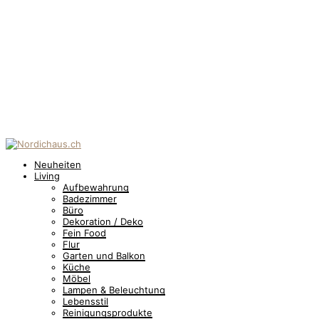
Neuheiten
Living
Aufbewahrung
Badezimmer
Büro
Dekoration / Deko
Fein Food
Flur
Garten und Balkon
Küche
Möbel
Lampen & Beleuchtung
Lebensstil
Reinigungsprodukte