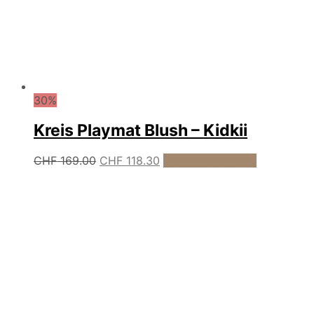
30%
Kreis Playmat Blush – Kidkii
Ursprünglicher
Aktueller
CHF
169.00
CHF
118.30
In den Warenkorb
Preis
Preis
war:
ist:
CHF 169.00
CHF 118.30.