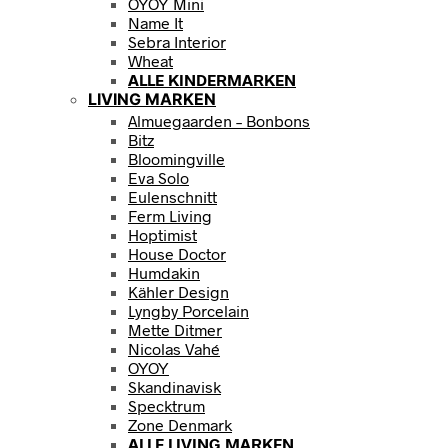
OYOY Mini
Name It
Sebra Interior
Wheat
ALLE KINDERMARKEN
LIVING MARKEN
Almuegaarden – Bonbons
Bitz
Bloomingville
Eva Solo
Eulenschnitt
Ferm Living
Hoptimist
House Doctor
Humdakin
Kähler Design
Lyngby Porcelain
Mette Ditmer
Nicolas Vahé
OYOY
Skandinavisk
Specktrum
Zone Denmark
ALLE LIVING MARKEN