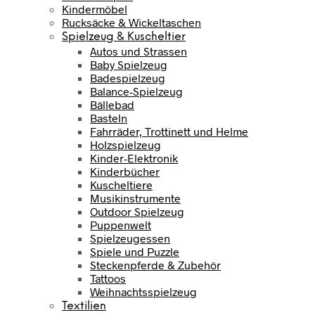
Kindermöbel
Rucksäcke & Wickeltaschen
Spielzeug & Kuscheltier
Autos und Strassen
Baby Spielzeug
Badespielzeug
Balance-Spielzeug
Bällebad
Basteln
Fahrräder, Trottinett und Helme
Holzspielzeug
Kinder-Elektronik
Kinderbücher
Kuscheltiere
Musikinstrumente
Outdoor Spielzeug
Puppenwelt
Spielzeugessen
Spiele und Puzzle
Steckenpferde & Zubehör
Tattoos
Weihnachtsspielzeug
Textilien