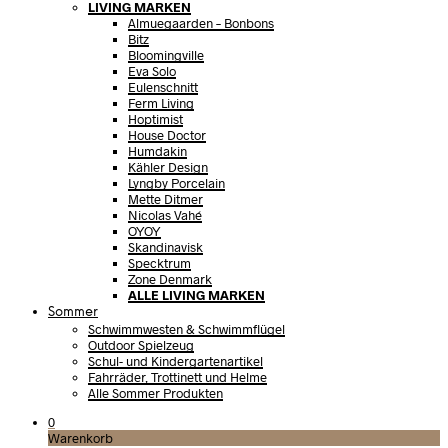
LIVING MARKEN
Almuegaarden – Bonbons
Bitz
Bloomingville
Eva Solo
Eulenschnitt
Ferm Living
Hoptimist
House Doctor
Humdakin
Kähler Design
Lyngby Porcelain
Mette Ditmer
Nicolas Vahé
OYOY
Skandinavisk
Specktrum
Zone Denmark
ALLE LIVING MARKEN
Sommer
Schwimmwesten & Schwimmflügel
Outdoor Spielzeug
Schul- und Kindergartenartikel
Fahrräder, Trottinett und Helme
Alle Sommer Produkten
0
Warenkorb