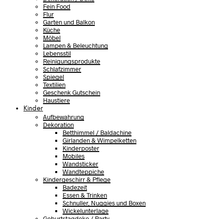
Fein Food
Flur
Garten und Balkon
Küche
Möbel
Lampen & Beleuchtung
Lebensstil
Reinigungsprodukte
Schlafzimmer
Spiegel
Textilien
Geschenk Gutschein
Haustiere
Kinder
Aufbewahrung
Dekoration
Betthimmel / Baldachine
Girlanden & Wimpelketten
Kinderposter
Mobiles
Wandsticker
Wandteppiche
Kindergeschirr & Pflege
Badezeit
Essen & Trinken
Schnuller, Nuggies und Boxen
Wickelunterlage
Geburtstagdeko / Party