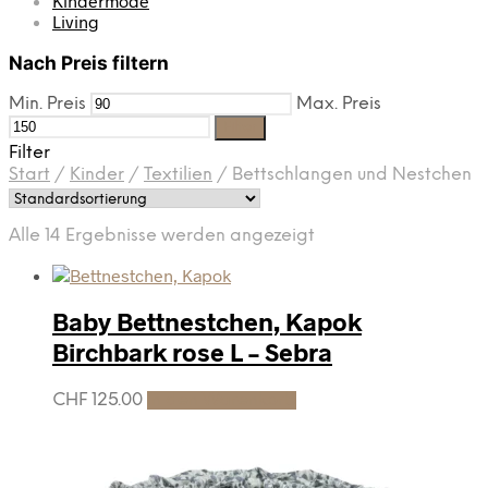
Kindermode
Living
Nach Preis filtern
Min. Preis
Max. Preis
Filter
Filter
Start
/
Kinder
/
Textilien
/
Bettschlangen und Nestchen
Alle 14 Ergebnisse werden angezeigt
Baby Bettnestchen, Kapok
Birchbark rose L – Sebra
CHF
125.00
In den Warenkorb