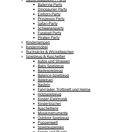
Ballerina Party
Dinosaurier Party
Einhorn Party
Prinzessin Party
Safari-Party
Schwanenparty
Fussball Party
Piraten Party
Kinderlampen
Kindermöbel
Rucksäcke & Wickeltaschen
Spielzeug & Kuscheltier
Autos und Strassen
Baby Spielzeug
Badespielzeug
Balance-Spielzeug
Bällebad
Basteln
Fahrräder, Trottinett und Helme
Holzspielzeug
Kinder-Elektronik
Kinderbücher
Kuscheltiere
Musikinstrumente
Outdoor Spielzeug
Puppenwelt
Spielzeugessen
Spiele und Puzzle