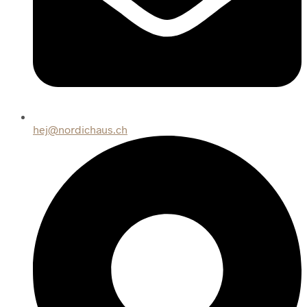
hej@nordichaus.ch