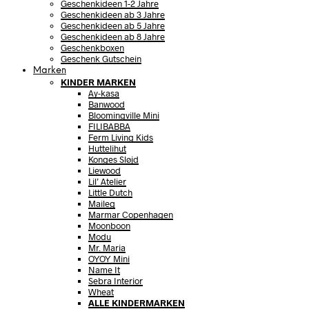
Geschenkideen 1-2 Jahre
Geschenkideen ab 3 Jahre
Geschenkideen ab 5 Jahre
Geschenkideen ab 8 Jahre
Geschenkboxen
Geschenk Gutschein
Marken
KINDER MARKEN
Ay-kasa
Banwood
Bloomingville Mini
FILIBABBA
Ferm Living Kids
Huttelihut
Konges Sløjd
Liewood
Lil’ Atelier
Little Dutch
Maileg
Marmar Copenhagen
Moonboon
Modu
Mr. Maria
OYOY Mini
Name It
Sebra Interior
Wheat
ALLE KINDERMARKEN