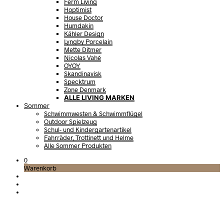
Ferm Living
Hoptimist
House Doctor
Humdakin
Kähler Design
Lyngby Porcelain
Mette Ditmer
Nicolas Vahé
OYOY
Skandinavisk
Specktrum
Zone Denmark
ALLE LIVING MARKEN
Sommer
Schwimmwesten & Schwimmflügel
Outdoor Spielzeug
Schul- und Kindergartenartikel
Fahrräder, Trottinett und Helme
Alle Sommer Produkten
0
Warenkorb