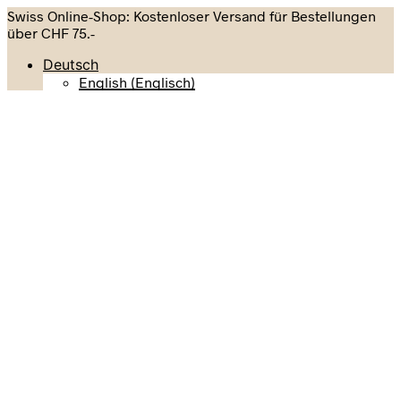
Swiss Online-Shop: Kostenloser Versand für Bestellungen
über CHF 75.-
Deutsch
English
(
Englisch
)