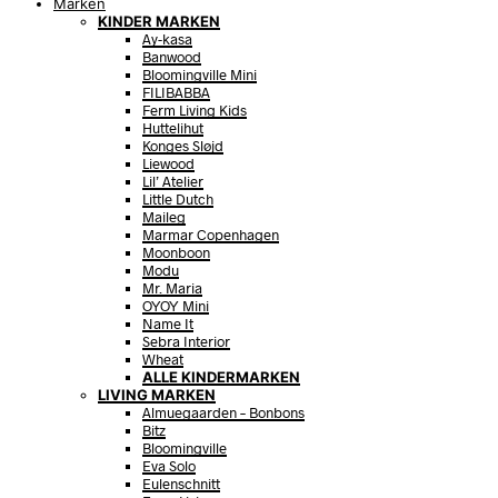
Marken
KINDER MARKEN
Ay-kasa
Banwood
Bloomingville Mini
FILIBABBA
Ferm Living Kids
Huttelihut
Konges Sløjd
Liewood
Lil’ Atelier
Little Dutch
Maileg
Marmar Copenhagen
Moonboon
Modu
Mr. Maria
OYOY Mini
Name It
Sebra Interior
Wheat
ALLE KINDERMARKEN
LIVING MARKEN
Almuegaarden – Bonbons
Bitz
Bloomingville
Eva Solo
Eulenschnitt