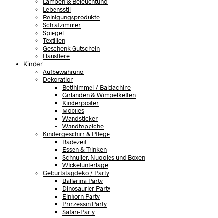
Lampen & Beleuchtung
Lebensstil
Reinigungsprodukte
Schlafzimmer
Spiegel
Textilien
Geschenk Gutschein
Haustiere
Kinder
Aufbewahrung
Dekoration
Betthimmel / Baldachine
Girlanden & Wimpelketten
Kinderposter
Mobiles
Wandsticker
Wandteppiche
Kindergeschirr & Pflege
Badezeit
Essen & Trinken
Schnuller, Nuggies und Boxen
Wickelunterlage
Geburtstagdeko / Party
Ballerina Party
Dinosaurier Party
Einhorn Party
Prinzessin Party
Safari-Party