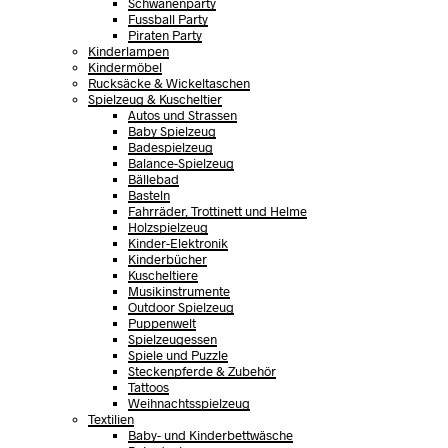
Schwanenparty
Fussball Party
Piraten Party
Kinderlampen
Kindermöbel
Rucksäcke & Wickeltaschen
Spielzeug & Kuscheltier
Autos und Strassen
Baby Spielzeug
Badespielzeug
Balance-Spielzeug
Bällebad
Basteln
Fahrräder, Trottinett und Helme
Holzspielzeug
Kinder-Elektronik
Kinderbücher
Kuscheltiere
Musikinstrumente
Outdoor Spielzeug
Puppenwelt
Spielzeugessen
Spiele und Puzzle
Steckenpferde & Zubehör
Tattoos
Weihnachtsspielzeug
Textilien
Baby- und Kinderbettwäsche