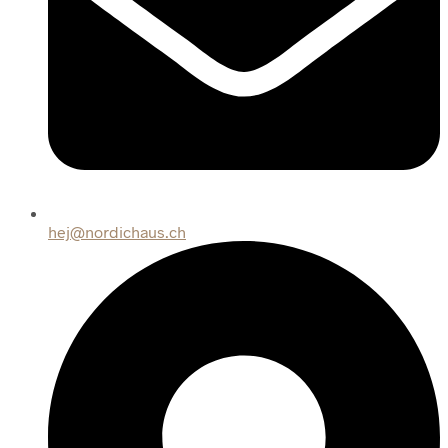
hej@nordichaus.ch