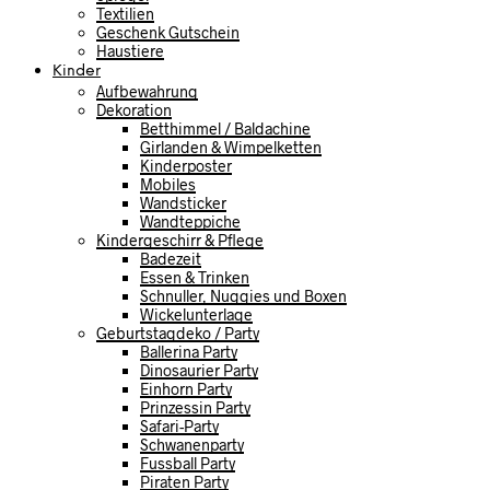
Textilien
Geschenk Gutschein
Haustiere
Kinder
Aufbewahrung
Dekoration
Betthimmel / Baldachine
Girlanden & Wimpelketten
Kinderposter
Mobiles
Wandsticker
Wandteppiche
Kindergeschirr & Pflege
Badezeit
Essen & Trinken
Schnuller, Nuggies und Boxen
Wickelunterlage
Geburtstagdeko / Party
Ballerina Party
Dinosaurier Party
Einhorn Party
Prinzessin Party
Safari-Party
Schwanenparty
Fussball Party
Piraten Party