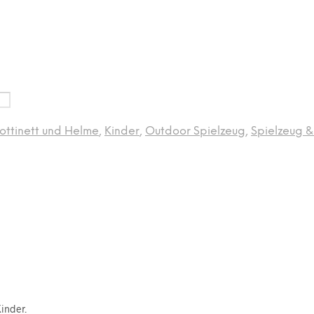
rottinett und Helme
,
Kinder
,
Outdoor Spielzeug
,
Spielzeug &
Kinder.