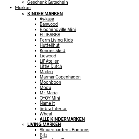
Geschenk Gutschein
Marken
KINDER MARKEN
Ay-kasa
Banwood
Bloomingville Mini
FILIBABBA
Ferm Living Kids
Huttelihut
Konges Sløjd
Liewood
Lil’ Atelier
Little Dutch
Maileg
Marmar Copenhagen
Moonboon
Modu
Mr. Maria
OYOY Mini
Name It
Sebra Interior
Wheat
ALLE KINDERMARKEN
LIVING MARKEN
Almuegaarden – Bonbons
Bitz