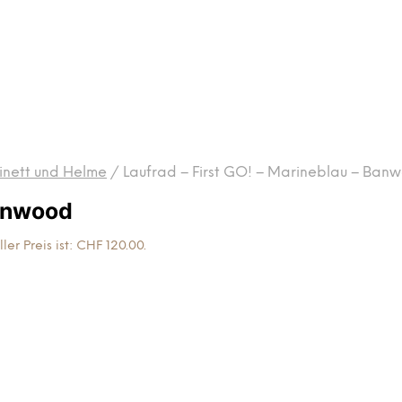
tinett und Helme
/
Laufrad – First GO! – Marineblau – Ban
Banwood
ler Preis ist: CHF 120.00.