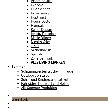
Bloomingville
Eva Solo
Eulenschnitt
Ferm Living
Hoptimist
House Doctor
Humdakin
Kähler Design
Lyngby Porcelain
Mette Ditmer
Nicolas Vahé
OYOY
Skandinavisk
Specktrum
Zone Denmark
ALLE LIVING MARKEN
Sommer
Schwimmwesten & Schwimmflügel
Outdoor Spielzeug
Schul- und Kindergartenartikel
Fahrräder, Trottinett und Helme
Alle Sommer Produkten
0
Warenkorb