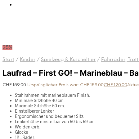
25%
Start
/
Kinder
/
Spielzeug & Kuscheltier
/
Fahrräder, Trot
Laufrad – First GO! – Marineblau – 
CHF
159.00
Ursprünglicher Preis war: CHF 159.00
CHF
120.00
Aktuel
Stahlrahmen mit marineblauem Finish.
Minimale Sitzhöhe 40 cm.
Maximale Sitzhöhe 50 cm.
Einstellbarer Lenker
Ergonomischer und bequemer Sitz.
Lenkerhöhe: einstellbar von 50 bis 59 cm.
Weidenkorb.
Glocke
12 „Räder.