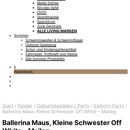
Mette Ditmer
Nicolas Vahé
OYOY
Skandinavisk
Specktrum
Zone Denmark
ALLE LIVING MARKEN
Sommer
Schwimmwesten & Schwimmflügel
Outdoor Spielzeug
Schul- und Kindergartenartikel
Fahrräder, Trottinett und Helme
Alle Sommer Produkten
0
Warenkorb
Start
/
Kinder
/
Geburtstagdeko / Party
/
Einhorn Party
/
Ballerina Maus, Kleine Schwester Off White – Maileg
Ballerina Maus, Kleine Schwester Off