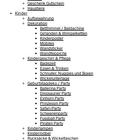
Geschenk Gutschein
Haustiere
Kinder
Aufbewahrung
Dekoration
Betthimmel / Baldachine
Girlanden & Wimpelketten
Kinderposter
Mobiles
Wandsticker
Wandteppiche
Kindergeschirr & Pflege
Badezeit
Essen & Trinken
Schnuller, Nuggies und Boxen
Wickelunterlage
Geburtstagdeko / Party
Ballerina Party
Dinosaurier Party
Einhorn Party
Prinzessin Party
Safari-Party
Schwanenparty
Fussball Party
Piraten Party
Kinderlampen
Kindermöbel
Rucksäcke & Wickeltaschen