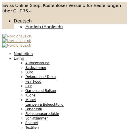
Swiss Online-Shop: Kostenloser Versand für Bestellungen
über CHF 75.-
Deutsch
English
(
Englisch
)
Neuheiten
Living
Aufbewahrung
Badezimmer
Büro
Dekoration / Deko
Fein Food
Flur
Garten und Balkon
Küche
Möbel
Lampen & Beleuchtung
Lebensstil
Reinigungsprodukte
Schlafzimmer
Spiegel
Textilien