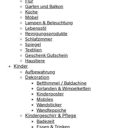
Flur
Garten und Balkon
Küche
Möbel
Lampen & Beleuchtung
Lebensstil
Reinigungsprodukte
Schlafzimmer
Spiegel
Textilien
Geschenk Gutschein
Haustiere
Kinder
Aufbewahrung
Dekoration
Betthimmel / Baldachine
Girlanden & Wimpelketten
Kinderposter
Mobiles
Wandsticker
Wandteppiche
Kindergeschirr & Pflege
Badezeit
Essen & Trinken