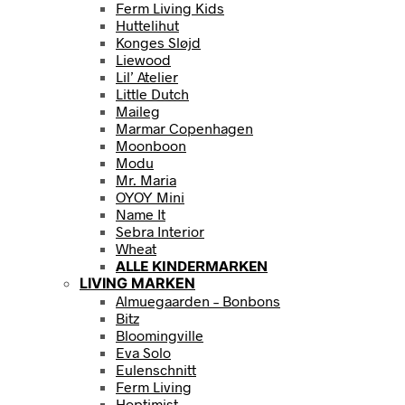
Ferm Living Kids
Huttelihut
Konges Sløjd
Liewood
Lil’ Atelier
Little Dutch
Maileg
Marmar Copenhagen
Moonboon
Modu
Mr. Maria
OYOY Mini
Name It
Sebra Interior
Wheat
ALLE KINDERMARKEN
LIVING MARKEN
Almuegaarden – Bonbons
Bitz
Bloomingville
Eva Solo
Eulenschnitt
Ferm Living
Hoptimist