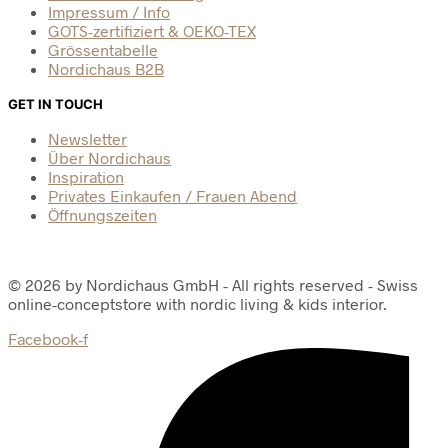
Impressum / Info
GOTS-zertifiziert & OEKO-TEX
Grössentabelle
Nordichaus B2B
GET IN TOUCH
Newsletter
Über Nordichaus
Inspiration
Privates Einkaufen / Frauen Abend
Öffnungszeiten
© 2026 by Nordichaus GmbH - All rights reserved - Swiss
online-conceptstore with nordic living & kids interior.
Facebook-f