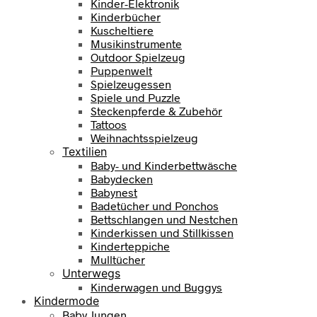
Kinder-Elektronik
Kinderbücher
Kuscheltiere
Musikinstrumente
Outdoor Spielzeug
Puppenwelt
Spielzeugessen
Spiele und Puzzle
Steckenpferde & Zubehör
Tattoos
Weihnachtsspielzeug
Textilien
Baby- und Kinderbettwäsche
Babydecken
Babynest
Badetücher und Ponchos
Bettschlangen und Nestchen
Kinderkissen und Stillkissen
Kinderteppiche
Mulltücher
Unterwegs
Kinderwagen und Buggys
Kindermode
Baby Jungen