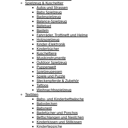
Spielzeug & Kuscheltier
Autos und Strassen
Baby Spielzeug
Badespielzeug
Balance-Spielzeug
Bällebad
Basteln
Fahrräder, Trottinett und Helme
Holzspielzeug
Kinder-Elektronik
Kinderbücher
Kuscheltiere
Musikinstrumente
Outdoor Spielzeug
Puppenwelt
Spielzeugessen
Spiele und Puzzle
Steckenpferde & Zubehör
Tattoos
Weihnachtsspielzeug
Textilien
Baby- und Kinderbettwäsche
Babydecken
Babynest
Badetücher und Ponchos
Bettschlangen und Nestchen
Kinderkissen und Stillkissen
Kinderteppiche