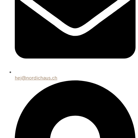
hej@nordichaus.ch