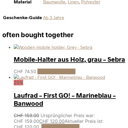
Material
Baumwolle
,
Linen
,
Polyester
Geschenke-Guide
Ab 3 Jahre
often bought together
Mobile-Halter aus Holz, grau – Sebra
CHF
74.50
In den Warenkorb
25%
Laufrad – First GO! – Marineblau –
Banwood
CHF
159.00
Ursprünglicher Preis war:
CHF 159.00
CHF
120.00
Aktueller Preis ist:
CHF 120.00.
In den Warenkorb