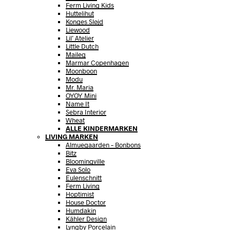
Ferm Living Kids
Huttelihut
Konges Sløjd
Liewood
Lil’ Atelier
Little Dutch
Maileg
Marmar Copenhagen
Moonboon
Modu
Mr. Maria
OYOY Mini
Name It
Sebra Interior
Wheat
ALLE KINDERMARKEN
LIVING MARKEN
Almuegaarden – Bonbons
Bitz
Bloomingville
Eva Solo
Eulenschnitt
Ferm Living
Hoptimist
House Doctor
Humdakin
Kähler Design
Lyngby Porcelain