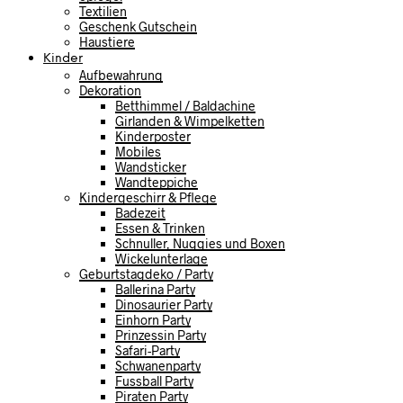
Textilien
Geschenk Gutschein
Haustiere
Kinder
Aufbewahrung
Dekoration
Betthimmel / Baldachine
Girlanden & Wimpelketten
Kinderposter
Mobiles
Wandsticker
Wandteppiche
Kindergeschirr & Pflege
Badezeit
Essen & Trinken
Schnuller, Nuggies und Boxen
Wickelunterlage
Geburtstagdeko / Party
Ballerina Party
Dinosaurier Party
Einhorn Party
Prinzessin Party
Safari-Party
Schwanenparty
Fussball Party
Piraten Party