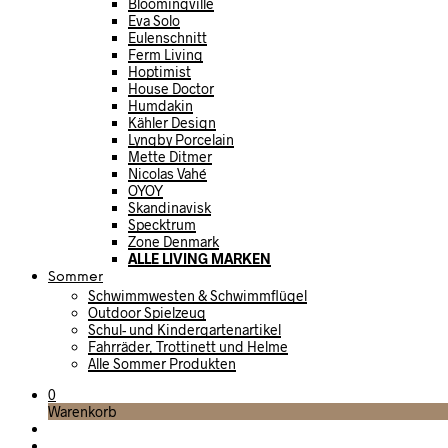
Bloomingville
Eva Solo
Eulenschnitt
Ferm Living
Hoptimist
House Doctor
Humdakin
Kähler Design
Lyngby Porcelain
Mette Ditmer
Nicolas Vahé
OYOY
Skandinavisk
Specktrum
Zone Denmark
ALLE LIVING MARKEN
Sommer
Schwimmwesten & Schwimmflügel
Outdoor Spielzeug
Schul- und Kindergartenartikel
Fahrräder, Trottinett und Helme
Alle Sommer Produkten
0
Warenkorb