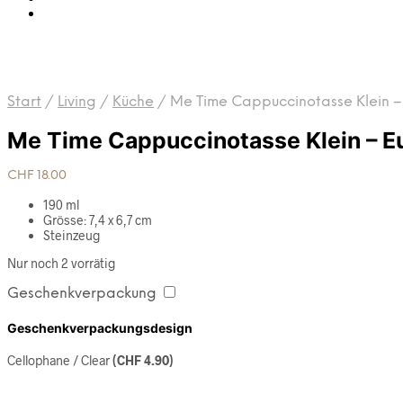
Start
/
Living
/
Küche
/
Me Time Cappuccinotasse Klein – 
Me Time Cappuccinotasse Klein – E
CHF
18.00
190 ml
Grösse: 7,4 x 6,7 cm
Steinzeug
Nur noch 2 vorrätig
Geschenkverpackung
Geschenkverpackungsdesign
Cellophane / Clear
(
CHF
4.90
)