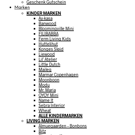
Geschenk Gutschein
Marken
KINDER MARKEN
Ay-kasa
Banwood
Bloomingville Mini
FILIBABBA
Ferm Living Kids
Huttelihut
Konges Sløjd
Liewood
Lil’ Atelier
Little Dutch
Maileg
Marmar Copenhagen
Moonboon
Modu
Mr. Maria
OYOY Mini
Name It
Sebra Interior
Wheat
ALLE KINDERMARKEN
LIVING MARKEN
Almuegaarden – Bonbons
Bitz