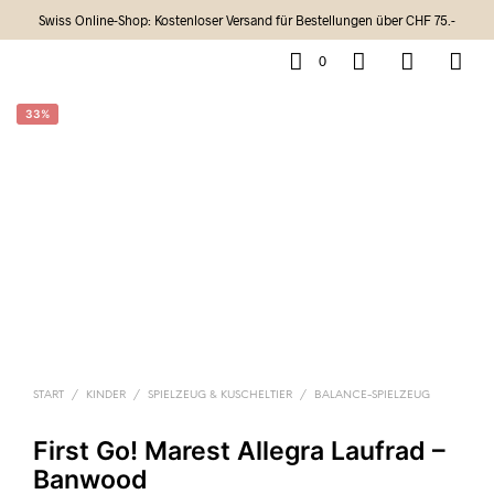
Swiss Online-Shop: Kostenloser Versand für Bestellungen über CHF 75.-
0
33%
START
/
KINDER
/
SPIELZEUG & KUSCHELTIER
/
BALANCE-SPIELZEUG
First Go! Marest Allegra Laufrad –
Banwood