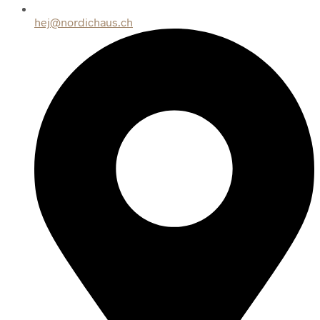
hej@nordichaus.ch