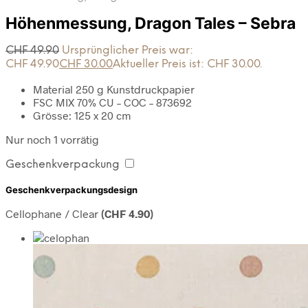
Höhenmessung, Dragon Tales – Sebra
CHF
49.90
Ursprünglicher Preis war:
CHF 49.90
CHF
30.00
Aktueller Preis ist: CHF 30.00.
Material 250 g Kunstdruckpapier
FSC MIX 70% CU – COC – 873692
Grösse: 125 x 20 cm
Nur noch 1 vorrätig
Geschenkverpackung
Geschenkverpackungsdesign
Cellophane / Clear
(
CHF
4.90
)