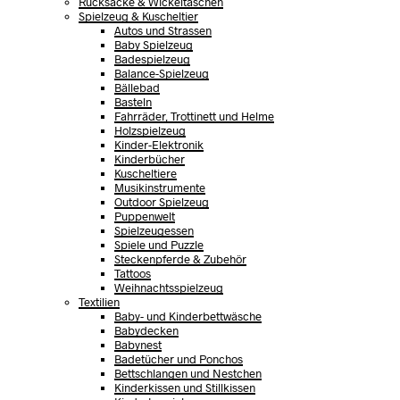
Rucksäcke & Wickeltaschen
Spielzeug & Kuscheltier
Autos und Strassen
Baby Spielzeug
Badespielzeug
Balance-Spielzeug
Bällebad
Basteln
Fahrräder, Trottinett und Helme
Holzspielzeug
Kinder-Elektronik
Kinderbücher
Kuscheltiere
Musikinstrumente
Outdoor Spielzeug
Puppenwelt
Spielzeugessen
Spiele und Puzzle
Steckenpferde & Zubehör
Tattoos
Weihnachtsspielzeug
Textilien
Baby- und Kinderbettwäsche
Babydecken
Babynest
Badetücher und Ponchos
Bettschlangen und Nestchen
Kinderkissen und Stillkissen