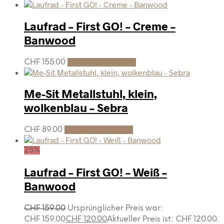
Laufrad – First GO! – Creme –
Banwood
CHF
155.00
In den Warenkorb
Me-Sit Metallstuhl, klein,
wolkenblau – Sebra
CHF
89.00
In den Warenkorb
25%
Laufrad – First GO! – Weiß –
Banwood
CHF
159.00
Ursprünglicher Preis war:
CHF 159.00
CHF
120.00
Aktueller Preis ist: CHF 120.00.