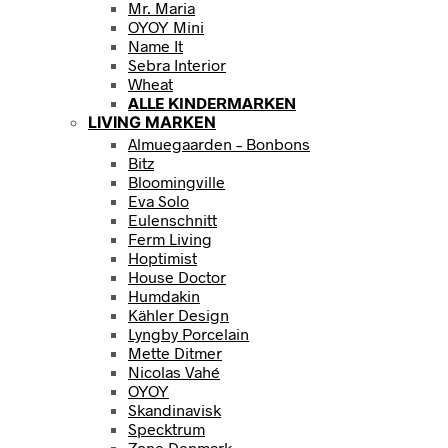
Mr. Maria
OYOY Mini
Name It
Sebra Interior
Wheat
ALLE KINDERMARKEN
LIVING MARKEN
Almuegaarden – Bonbons
Bitz
Bloomingville
Eva Solo
Eulenschnitt
Ferm Living
Hoptimist
House Doctor
Humdakin
Kähler Design
Lyngby Porcelain
Mette Ditmer
Nicolas Vahé
OYOY
Skandinavisk
Specktrum
Zone Denmark