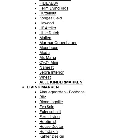
FILIBABBA
Ferm Living Kids
Huttelihut
Konges Sløjd
Liewood
Lil’ Atelier
Little Dutch
Maileg
Marmar Copenhagen
Moonboon
Modu
Mr. Maria
OYOY Mini
Name It
Sebra Interior
Wheat
ALLE KINDERMARKEN
LIVING MARKEN
Almuegaarden – Bonbons
Bitz
Bloomingville
Eva Solo
Eulenschnitt
Ferm Living
Hoptimist
House Doctor
Humdakin
Kähler Design