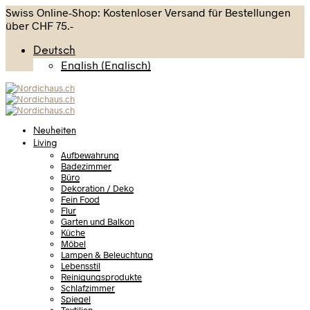
Swiss Online-Shop: Kostenloser Versand für Bestellungen
über CHF 75.-
Deutsch
English
(
Englisch
)
Neuheiten
Living
Aufbewahrung
Badezimmer
Büro
Dekoration / Deko
Fein Food
Flur
Garten und Balkon
Küche
Möbel
Lampen & Beleuchtung
Lebensstil
Reinigungsprodukte
Schlafzimmer
Spiegel