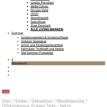
Lyngby Porcelain
Mette Ditmer
Nicolas Vahé
OYOY
Skandinavisk
Specktrum
Zone Denmark
ALLE LIVING MARKEN
Sommer
Schwimmwesten & Schwimmflügel
Outdoor Spielzeug
Schul- und Kindergartenartikel
Fahrräder, Trottinett und Helme
Alle Sommer Produkten
0
Warenkorb
40%
Start
/
Kinder
/
Dekoration
/
Wandteppiche
/
Höhenmessung, Dragon Tales – Sebra