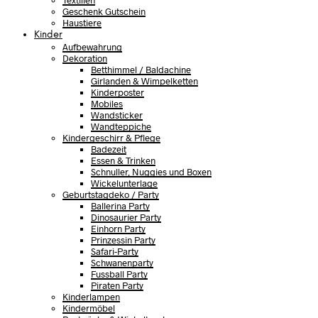
Textilien
Geschenk Gutschein
Haustiere
Kinder
Aufbewahrung
Dekoration
Betthimmel / Baldachine
Girlanden & Wimpelketten
Kinderposter
Mobiles
Wandsticker
Wandteppiche
Kindergeschirr & Pflege
Badezeit
Essen & Trinken
Schnuller, Nuggies und Boxen
Wickelunterlage
Geburtstagdeko / Party
Ballerina Party
Dinosaurier Party
Einhorn Party
Prinzessin Party
Safari-Party
Schwanenparty
Fussball Party
Piraten Party
Kinderlampen
Kindermöbel