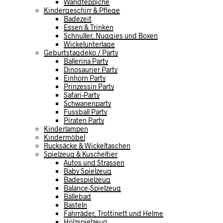
Wandteppiche
Kindergeschirr & Pflege
Badezeit
Essen & Trinken
Schnuller, Nuggies und Boxen
Wickelunterlage
Geburtstagdeko / Party
Ballerina Party
Dinosaurier Party
Einhorn Party
Prinzessin Party
Safari-Party
Schwanenparty
Fussball Party
Piraten Party
Kinderlampen
Kindermöbel
Rucksäcke & Wickeltaschen
Spielzeug & Kuscheltier
Autos und Strassen
Baby Spielzeug
Badespielzeug
Balance-Spielzeug
Bällebad
Basteln
Fahrräder, Trottinett und Helme
Holzspielzeug