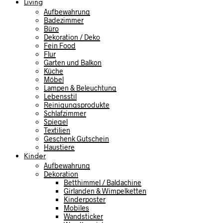
Living
Aufbewahrung
Badezimmer
Büro
Dekoration / Deko
Fein Food
Flur
Garten und Balkon
Küche
Möbel
Lampen & Beleuchtung
Lebensstil
Reinigungsprodukte
Schlafzimmer
Spiegel
Textilien
Geschenk Gutschein
Haustiere
Kinder
Aufbewahrung
Dekoration
Betthimmel / Baldachine
Girlanden & Wimpelketten
Kinderposter
Mobiles
Wandsticker