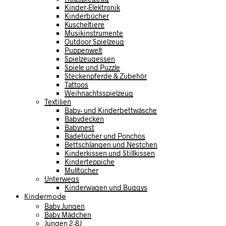
Kinder-Elektronik
Kinderbücher
Kuscheltiere
Musikinstrumente
Outdoor Spielzeug
Puppenwelt
Spielzeugessen
Spiele und Puzzle
Steckenpferde & Zubehör
Tattoos
Weihnachtsspielzeug
Textilien
Baby- und Kinderbettwäsche
Babydecken
Babynest
Badetücher und Ponchos
Bettschlangen und Nestchen
Kinderkissen und Stillkissen
Kinderteppiche
Mulltücher
Unterwegs
Kinderwagen und Buggys
Kindermode
Baby Jungen
Baby Mädchen
Jungen 2-8J