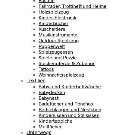
Basteln
Fahrräder, Trottinett und Helme
Holzspielzeug
Kinder-Elektronik
Kinderbücher
Kuscheltiere
Musikinstrumente
Outdoor Spielzeug
Puppenwelt
Spielzeugessen
Spiele und Puzzle
Steckenpferde & Zubehör
Tattoos
Weihnachtsspielzeug
Textilien
Baby- und Kinderbettwäsche
Babydecken
Babynest
Badetücher und Ponchos
Bettschlangen und Nestchen
Kinderkissen und Stillkissen
Kinderteppiche
Mulltücher
Unterwegs