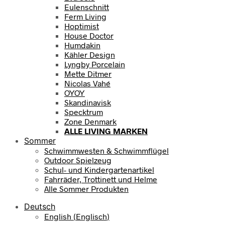
Eulenschnitt
Ferm Living
Hoptimist
House Doctor
Humdakin
Kähler Design
Lyngby Porcelain
Mette Ditmer
Nicolas Vahé
OYOY
Skandinavisk
Specktrum
Zone Denmark
ALLE LIVING MARKEN
Sommer
Schwimmwesten & Schwimmflügel
Outdoor Spielzeug
Schul- und Kindergartenartikel
Fahrräder, Trottinett und Helme
Alle Sommer Produkten
Deutsch
English
(
Englisch
)