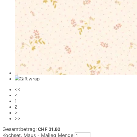
<<
<
1
2
>
>>
Gesamtbetrag:
CHF
31.80
Kochset, Maus - Maileg Menge