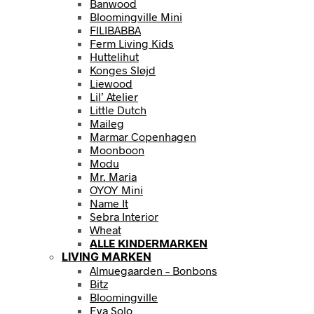
Banwood
Bloomingville Mini
FILIBABBA
Ferm Living Kids
Huttelihut
Konges Sløjd
Liewood
Lil’ Atelier
Little Dutch
Maileg
Marmar Copenhagen
Moonboon
Modu
Mr. Maria
OYOY Mini
Name It
Sebra Interior
Wheat
ALLE KINDERMARKEN
LIVING MARKEN
Almuegaarden – Bonbons
Bitz
Bloomingville
Eva Solo