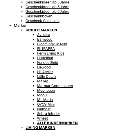
Geschenkideen ab 3 Jahre
Geschenkideen ab 5 Jahre
Geschenkideen ab 8 Jahre
Geschenkboxen
Geschenk Gutschein
Marken
KINDER MARKEN
Ay-kasa
Banwood
Bloomingville Mini
FILIBABBA
Ferm Living Kids
Huttelihut
Konges Sløjd
Liewood
Lil’ Atelier
Little Dutch
Maileg
Marmar Copenhagen
Moonboon
Modu
Mr. Maria
OYOY Mini
Name It
Sebra Interior
Wheat
ALLE KINDERMARKEN
LIVING MARKEN