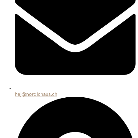
hej@nordichaus.ch