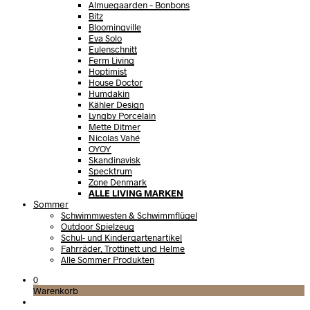
Almuegaarden – Bonbons
Bitz
Bloomingville
Eva Solo
Eulenschnitt
Ferm Living
Hoptimist
House Doctor
Humdakin
Kähler Design
Lyngby Porcelain
Mette Ditmer
Nicolas Vahé
OYOY
Skandinavisk
Specktrum
Zone Denmark
ALLE LIVING MARKEN
Sommer
Schwimmwesten & Schwimmflügel
Outdoor Spielzeug
Schul- und Kindergartenartikel
Fahrräder, Trottinett und Helme
Alle Sommer Produkten
0
Warenkorb