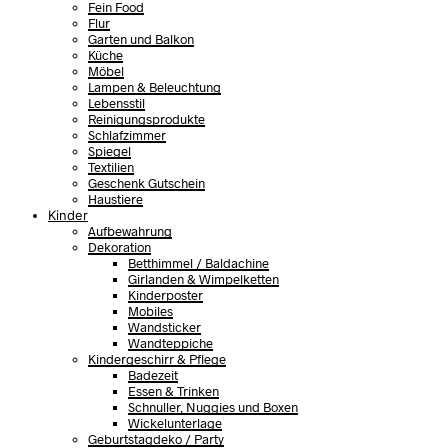
Fein Food
Flur
Garten und Balkon
Küche
Möbel
Lampen & Beleuchtung
Lebensstil
Reinigungsprodukte
Schlafzimmer
Spiegel
Textilien
Geschenk Gutschein
Haustiere
Kinder
Aufbewahrung
Dekoration
Betthimmel / Baldachine
Girlanden & Wimpelketten
Kinderposter
Mobiles
Wandsticker
Wandteppiche
Kindergeschirr & Pflege
Badezeit
Essen & Trinken
Schnuller, Nuggies und Boxen
Wickelunterlage
Geburtstagdeko / Party