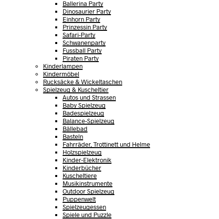
Ballerina Party
Dinosaurier Party
Einhorn Party
Prinzessin Party
Safari-Party
Schwanenparty
Fussball Party
Piraten Party
Kinderlampen
Kindermöbel
Rucksäcke & Wickeltaschen
Spielzeug & Kuscheltier
Autos und Strassen
Baby Spielzeug
Badespielzeug
Balance-Spielzeug
Bällebad
Basteln
Fahrräder, Trottinett und Helme
Holzspielzeug
Kinder-Elektronik
Kinderbücher
Kuscheltiere
Musikinstrumente
Outdoor Spielzeug
Puppenwelt
Spielzeugessen
Spiele und Puzzle