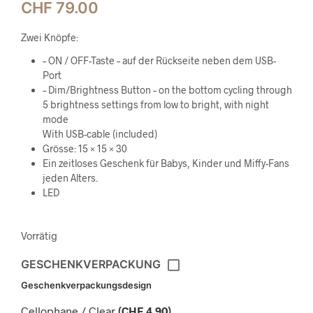
CHF
79.00
Zwei Knöpfe:
– ON / OFF-Taste – auf der Rückseite neben dem USB-
Port
– Dim/Brightness Button – on the bottom cycling through
5 brightness settings from low to bright, with night
mode
With USB-cable (included)
Grösse: 15 × 15 × 30
Ein zeitloses Geschenk für Babys, Kinder und Miffy-Fans
jeden Alters.
LED
Vorrätig
GESCHENKVERPACKUNG
Geschenkverpackungsdesign
Cellophane / Clear
(
CHF
4.90
)