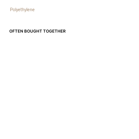
Polyethylene
OFTEN BOUGHT TOGETHER
CHF
69.90
CHF
119.00
IN DEN WARENKORB
IN DEN WARENKORB