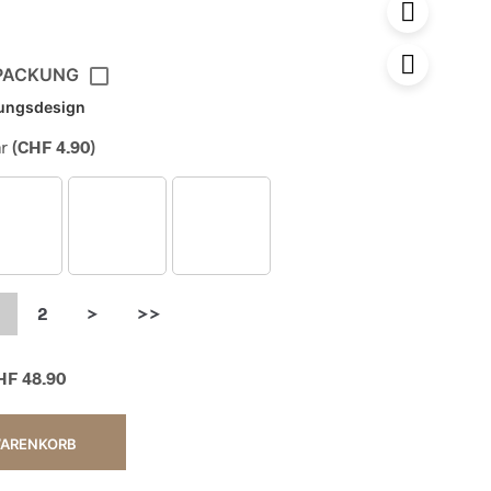
PACKUNG
ungsdesign
r
(
CHF
4.90
)
2
>
>>
HF
48.90
WARENKORB