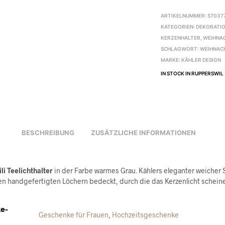
ARTIKELNUMMER:
57037
KATEGORIEN:
DEKORATIO
KERZENHALTER
,
WEIHNA
SCHLAGWORT:
WEIHNAC
MARKE:
KÄHLER DESIGN
IN STOCK IN RUPPERSWIL
BESCHREIBUNG
ZUSÄTZLICHE INFORMATIONEN
li Teelichthalter
in der Farbe warmes Grau. Kählers eleganter weicher 
inen handgefertigten Löchern bedeckt, durch die das Kerzenlicht schein
e-
Geschenke für Frauen
,
Hochzeitsgeschenke