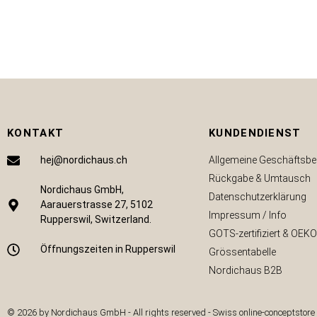
CHF
109.00
IN DEN WARENKORB
KONTAKT
KUNDENDIENST
hej@nordichaus.ch
Allgemeine Geschäftsb
Rückgabe & Umtausch
Nordichaus GmbH,
Datenschutzerklärung
Aarauerstrasse 27, 5102
Impressum / Info
Rupperswil, Switzerland.
GOTS-zertifiziert & OEK
Öffnungszeiten in Rupperswil
Grössentabelle
Nordichaus B2B
© 2026 by Nordichaus GmbH - All rights reserved - Swiss online-conceptstore wi