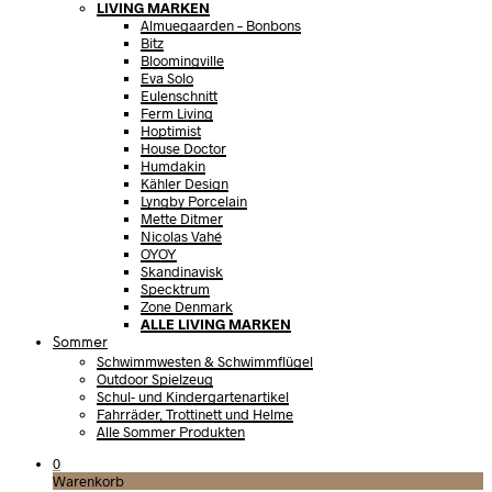
LIVING MARKEN
Almuegaarden – Bonbons
Bitz
Bloomingville
Eva Solo
Eulenschnitt
Ferm Living
Hoptimist
House Doctor
Humdakin
Kähler Design
Lyngby Porcelain
Mette Ditmer
Nicolas Vahé
OYOY
Skandinavisk
Specktrum
Zone Denmark
ALLE LIVING MARKEN
Sommer
Schwimmwesten & Schwimmflügel
Outdoor Spielzeug
Schul- und Kindergartenartikel
Fahrräder, Trottinett und Helme
Alle Sommer Produkten
0
Warenkorb