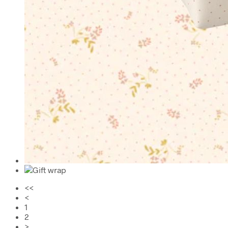
<<
<
1
2
>