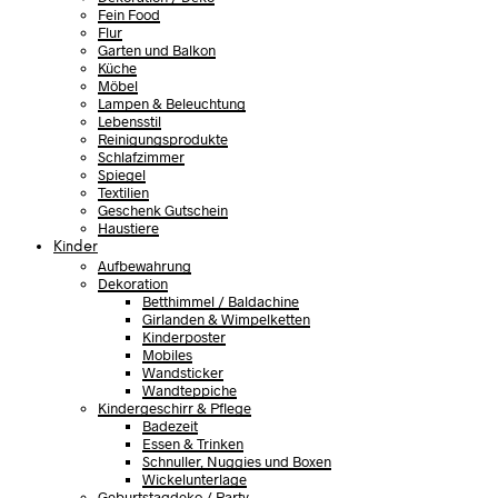
Fein Food
Flur
Garten und Balkon
Küche
Möbel
Lampen & Beleuchtung
Lebensstil
Reinigungsprodukte
Schlafzimmer
Spiegel
Textilien
Geschenk Gutschein
Haustiere
Kinder
Aufbewahrung
Dekoration
Betthimmel / Baldachine
Girlanden & Wimpelketten
Kinderposter
Mobiles
Wandsticker
Wandteppiche
Kindergeschirr & Pflege
Badezeit
Essen & Trinken
Schnuller, Nuggies und Boxen
Wickelunterlage
Geburtstagdeko / Party