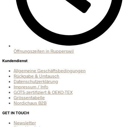
Öffnungszeiten in Rupperswil
Kundendienst
Allgemeine Geschäftsbedingungen
Rückgabe & Umtausch
Datenschutzerklärung
Impressum / Info
GOTS-zertifiziert & OEKO-TEX
Grössentabelle
Nordichaus B2B
GET IN TOUCH
Newsletter