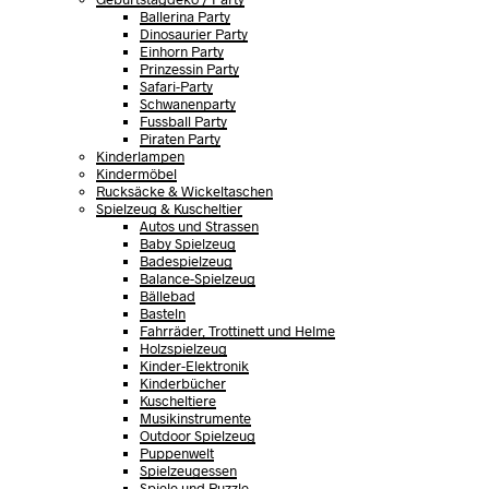
Ballerina Party
Dinosaurier Party
Einhorn Party
Prinzessin Party
Safari-Party
Schwanenparty
Fussball Party
Piraten Party
Kinderlampen
Kindermöbel
Rucksäcke & Wickeltaschen
Spielzeug & Kuscheltier
Autos und Strassen
Baby Spielzeug
Badespielzeug
Balance-Spielzeug
Bällebad
Basteln
Fahrräder, Trottinett und Helme
Holzspielzeug
Kinder-Elektronik
Kinderbücher
Kuscheltiere
Musikinstrumente
Outdoor Spielzeug
Puppenwelt
Spielzeugessen
Spiele und Puzzle