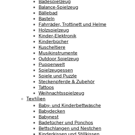
Badespielzeug
Balance-Spielzeug
Bällebad
Basteln
Fahrräder, Trottinett und Helme
Holzspielzeug
Kinder-Elektronik
Kinderbücher
Kuscheltiere
Musikinstrumente
Outdoor Spielzeug
Puppenwelt
Spielzeugessen
Spiele und Puzzle
Steckenpferde & Zubehör
Tattoos
Weihnachtsspielzeug
Textilien
Baby- und Kinderbettwäsche
Babydecken
Babynest
Badetücher und Ponchos
Bettschlangen und Nestchen
Kinderkissen und Stillkissen