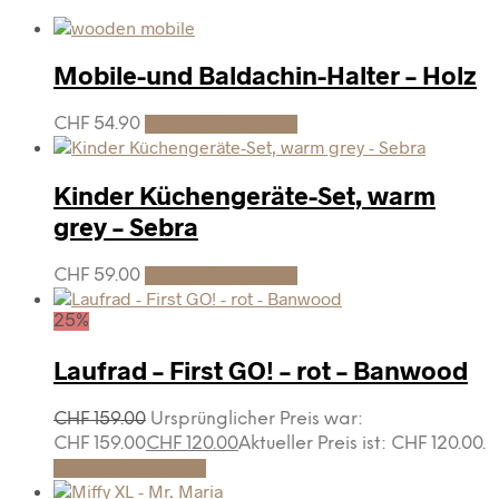
Mobile-und Baldachin-Halter – Holz
CHF
54.90
In den Warenkorb
Kinder Küchengeräte-Set, warm
grey – Sebra
CHF
59.00
In den Warenkorb
25%
Laufrad – First GO! – rot – Banwood
CHF
159.00
Ursprünglicher Preis war:
CHF 159.00
CHF
120.00
Aktueller Preis ist: CHF 120.00.
In den Warenkorb