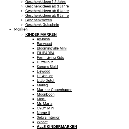
Geschenkideen 1-2 Jahre
Geschenkideen ab 3 Jahre
Geschenkideen ab 5 Jahre
Geschenkideen ab 8 Jahre
Geschenkboxen
Geschenk Gutschein
Marken
KINDER MARKEN
Ay-kasa
Banwood
Bloomingville Mini
FILIBABBA
Ferm Living Kids
Huttelihut
Konges Sløjd
Liewood
Lil’ Atelier
Little Dutch
Maileg
Marmar Copenhagen
Moonboon
Modu
Mr. Maria
OYOY Mini
Name It
Sebra Interior
Wheat
ALLE KINDERMARKEN