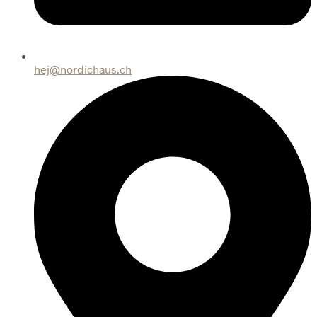
hej@nordichaus.ch