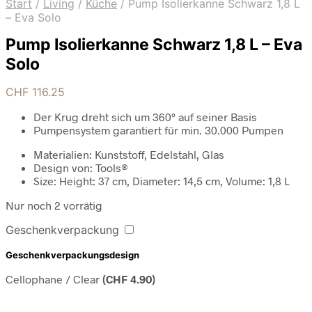
Start
/
Living
/
Küche
/
Pump Isolierkanne Schwarz 1,8 L
– Eva Solo
Pump Isolierkanne Schwarz 1,8 L – Eva
Solo
CHF
116.25
Der Krug dreht sich um 360° auf seiner Basis
Pumpensystem garantiert für min. 30.000 Pumpen
Materialien
: Kunststoff, Edelstahl, Glas
Design von:
Tools®
Size
: Height: 37 cm, Diameter: 14,5 cm, Volume: 1,8 L
Nur noch 2 vorrätig
Geschenkverpackung
Geschenkverpackungsdesign
Cellophane / Clear
(
CHF
4.90
)