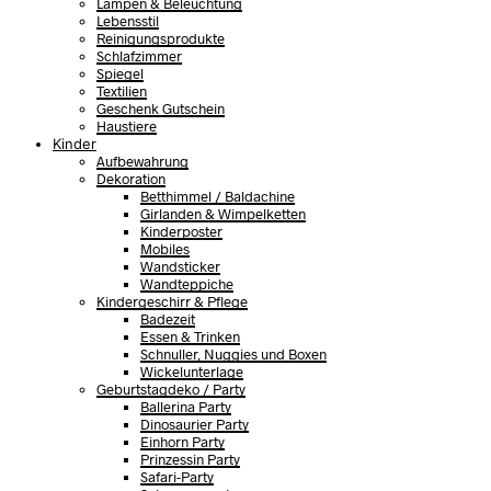
Lampen & Beleuchtung
Lebensstil
Reinigungsprodukte
Schlafzimmer
Spiegel
Textilien
Geschenk Gutschein
Haustiere
Kinder
Aufbewahrung
Dekoration
Betthimmel / Baldachine
Girlanden & Wimpelketten
Kinderposter
Mobiles
Wandsticker
Wandteppiche
Kindergeschirr & Pflege
Badezeit
Essen & Trinken
Schnuller, Nuggies und Boxen
Wickelunterlage
Geburtstagdeko / Party
Ballerina Party
Dinosaurier Party
Einhorn Party
Prinzessin Party
Safari-Party