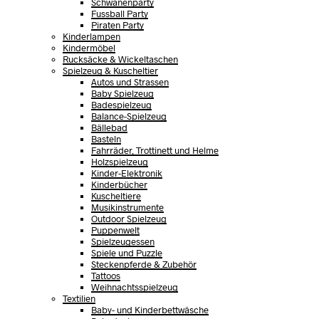
Schwanenparty
Fussball Party
Piraten Party
Kinderlampen
Kindermöbel
Rucksäcke & Wickeltaschen
Spielzeug & Kuscheltier
Autos und Strassen
Baby Spielzeug
Badespielzeug
Balance-Spielzeug
Bällebad
Basteln
Fahrräder, Trottinett und Helme
Holzspielzeug
Kinder-Elektronik
Kinderbücher
Kuscheltiere
Musikinstrumente
Outdoor Spielzeug
Puppenwelt
Spielzeugessen
Spiele und Puzzle
Steckenpferde & Zubehör
Tattoos
Weihnachtsspielzeug
Textilien
Baby- und Kinderbettwäsche