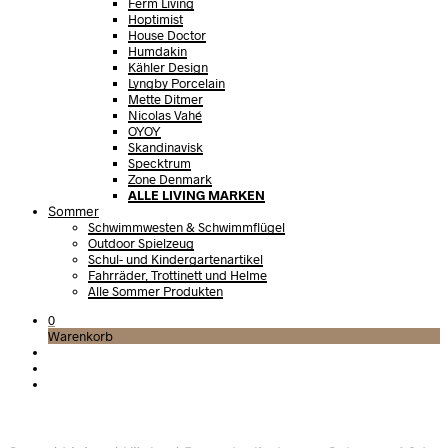
Ferm Living
Hoptimist
House Doctor
Humdakin
Kähler Design
Lyngby Porcelain
Mette Ditmer
Nicolas Vahé
OYOY
Skandinavisk
Specktrum
Zone Denmark
ALLE LIVING MARKEN
Sommer
Schwimmwesten & Schwimmflügel
Outdoor Spielzeug
Schul- und Kindergartenartikel
Fahrräder, Trottinett und Helme
Alle Sommer Produkten
0
Warenkorb