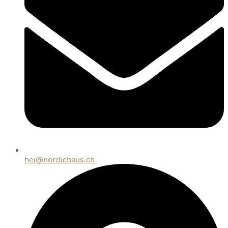
hej@nordichaus.ch