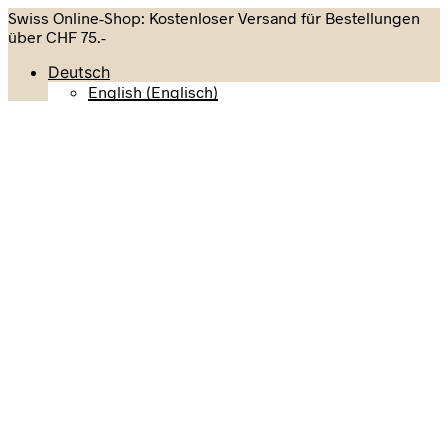
Swiss Online-Shop: Kostenloser Versand für Bestellungen
über CHF 75.-
Deutsch
English
(
Englisch
)