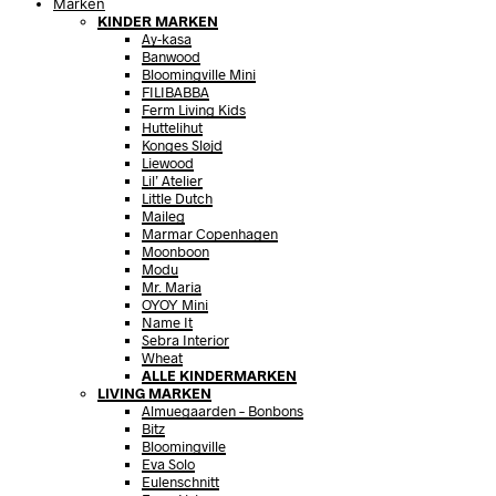
Marken
KINDER MARKEN
Ay-kasa
Banwood
Bloomingville Mini
FILIBABBA
Ferm Living Kids
Huttelihut
Konges Sløjd
Liewood
Lil’ Atelier
Little Dutch
Maileg
Marmar Copenhagen
Moonboon
Modu
Mr. Maria
OYOY Mini
Name It
Sebra Interior
Wheat
ALLE KINDERMARKEN
LIVING MARKEN
Almuegaarden – Bonbons
Bitz
Bloomingville
Eva Solo
Eulenschnitt