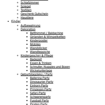
Schlafzimmer
Spiegel
Textilien
Geschenk Gutschein
Haustiere
Kinder
Aufbewahrung
Dekoration
Betthimmel / Baldachine
Girlanden & Wimpelketten
Kinderposter
Mobiles
Wandsticker
Wandteppiche
Kindergeschirr & Pflege
Badezeit
Essen & Trinken
Schnuller, Nuggies und Boxen
Wickelunterlage
Geburtstagdeko / Party
Ballerina Party
Dinosaurier Party
Einhorn Party
Prinzessin Party
Safari-Party
Schwanenparty
Fussball Party
Piraten Party