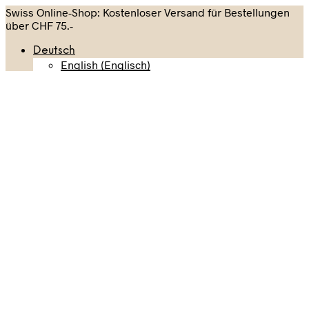
Swiss Online-Shop: Kostenloser Versand für Bestellungen
über CHF 75.-
Deutsch
English
(
Englisch
)