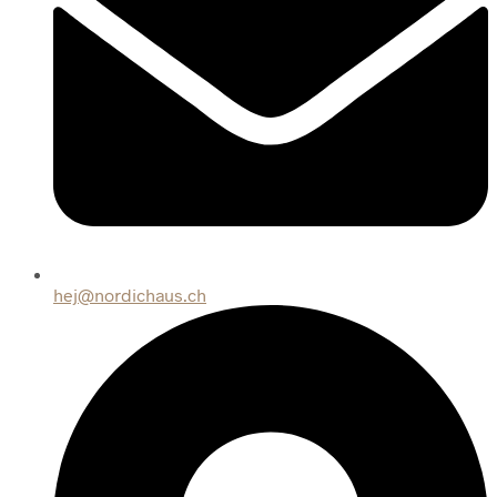
hej@nordichaus.ch