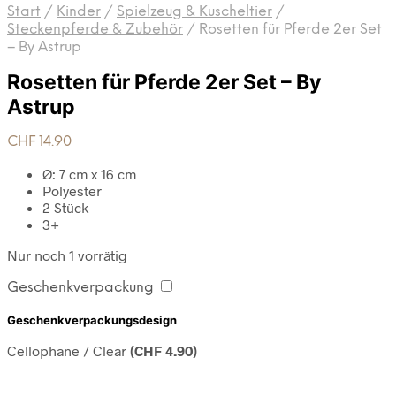
Start
/
Kinder
/
Spielzeug & Kuscheltier
/
Steckenpferde & Zubehör
/
Rosetten für Pferde 2er Set
– By Astrup
Rosetten für Pferde 2er Set – By
Astrup
CHF
14.90
Ø: 7 cm x 16 cm
Polyester
2 Stück
3+
Nur noch 1 vorrätig
Geschenkverpackung
Geschenkverpackungsdesign
Cellophane / Clear
(
CHF
4.90
)