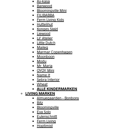
Ay-kasa
Banwood
Bloomingville Mini
FILIBABBA
Ferm Living Kids
Huttelihut
Konges Sløjd
Liewood
Lil’ Atelier
Little Dutch
Maileg
Marmar Copenhagen
Moonboon
Modu
Mr. Maria
OYOY Mini
Name It
Sebra Interior
Wheat
ALLE KINDERMARKEN
LIVING MARKEN
Almuegaarden – Bonbons
Bitz
Bloomingville
Eva Solo
Eulenschnitt
Ferm Living
Hoptimist