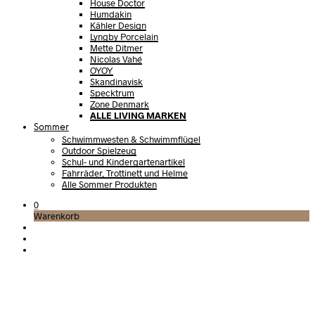
House Doctor
Humdakin
Kähler Design
Lyngby Porcelain
Mette Ditmer
Nicolas Vahé
OYOY
Skandinavisk
Specktrum
Zone Denmark
ALLE LIVING MARKEN
Sommer
Schwimmwesten & Schwimmflügel
Outdoor Spielzeug
Schul- und Kindergartenartikel
Fahrräder, Trottinett und Helme
Alle Sommer Produkten
0
Warenkorb