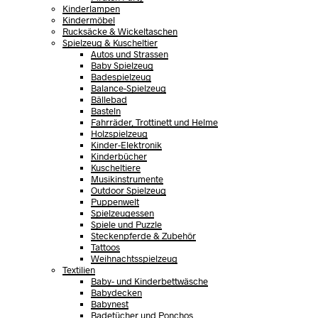
Kinderlampen
Kindermöbel
Rucksäcke & Wickeltaschen
Spielzeug & Kuscheltier
Autos und Strassen
Baby Spielzeug
Badespielzeug
Balance-Spielzeug
Bällebad
Basteln
Fahrräder, Trottinett und Helme
Holzspielzeug
Kinder-Elektronik
Kinderbücher
Kuscheltiere
Musikinstrumente
Outdoor Spielzeug
Puppenwelt
Spielzeugessen
Spiele und Puzzle
Steckenpferde & Zubehör
Tattoos
Weihnachtsspielzeug
Textilien
Baby- und Kinderbettwäsche
Babydecken
Babynest
Badetücher und Ponchos