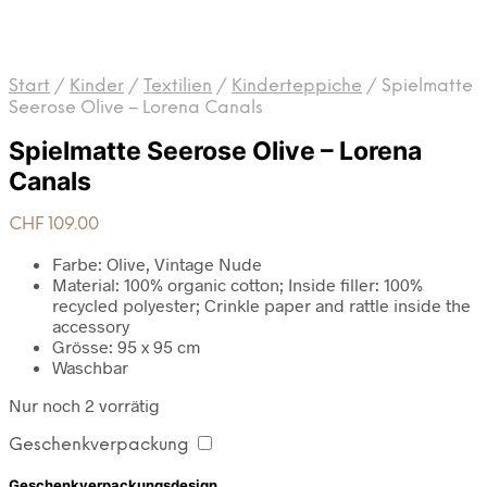
Start
/
Kinder
/
Textilien
/
Kinderteppiche
/
Spielmatte
Seerose Olive – Lorena Canals
Spielmatte Seerose Olive – Lorena
Canals
CHF
109.00
Farbe: Olive, Vintage Nude
Material: 100% organic cotton; Inside filler: 100%
recycled polyester; Crinkle paper and rattle inside the
accessory
Grösse: 95 x 95 cm
Waschbar
Nur noch 2 vorrätig
Geschenkverpackung
Geschenkverpackungsdesign