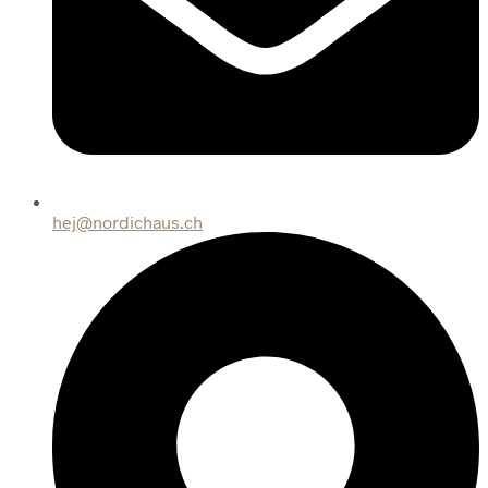
hej@nordichaus.ch