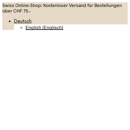
Swiss Online-Shop: Kostenloser Versand für Bestellungen
über CHF 75.-
Deutsch
English
(
Englisch
)