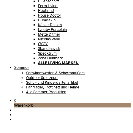
Eulenschnitt
Ferm Living
Hoptimist
House Doctor
Humdakin
Kähler Design
Lyngby Porcelain
Mette Ditmer
Nicolas Vahé
OYOY
Skandinavisk
Specktrum
Zone Denmark
ALLE LIVING MARKEN
Sommer
Schwimmwesten & Schwimmflügel
Outdoor Spielzeug
Schul- und Kindergartenartikel
Fahrräder, Trottinett und Helme
Alle Sommer Produkten
0
Warenkorb