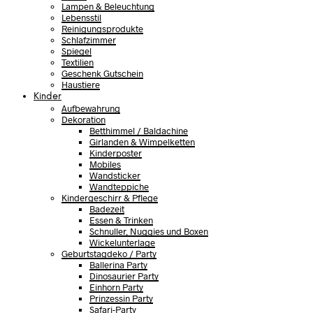
Lampen & Beleuchtung
Lebensstil
Reinigungsprodukte
Schlafzimmer
Spiegel
Textilien
Geschenk Gutschein
Haustiere
Kinder
Aufbewahrung
Dekoration
Betthimmel / Baldachine
Girlanden & Wimpelketten
Kinderposter
Mobiles
Wandsticker
Wandteppiche
Kindergeschirr & Pflege
Badezeit
Essen & Trinken
Schnuller, Nuggies und Boxen
Wickelunterlage
Geburtstagdeko / Party
Ballerina Party
Dinosaurier Party
Einhorn Party
Prinzessin Party
Safari-Party