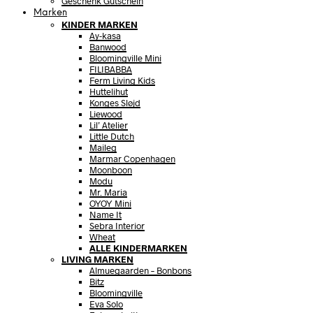
Geschenk Gutschein
Marken
KINDER MARKEN
Ay-kasa
Banwood
Bloomingville Mini
FILIBABBA
Ferm Living Kids
Huttelihut
Konges Sløjd
Liewood
Lil’ Atelier
Little Dutch
Maileg
Marmar Copenhagen
Moonboon
Modu
Mr. Maria
OYOY Mini
Name It
Sebra Interior
Wheat
ALLE KINDERMARKEN
LIVING MARKEN
Almuegaarden – Bonbons
Bitz
Bloomingville
Eva Solo