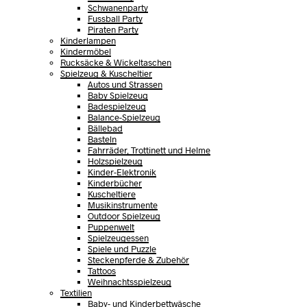
Schwanenparty
Fussball Party
Piraten Party
Kinderlampen
Kindermöbel
Rucksäcke & Wickeltaschen
Spielzeug & Kuscheltier
Autos und Strassen
Baby Spielzeug
Badespielzeug
Balance-Spielzeug
Bällebad
Basteln
Fahrräder, Trottinett und Helme
Holzspielzeug
Kinder-Elektronik
Kinderbücher
Kuscheltiere
Musikinstrumente
Outdoor Spielzeug
Puppenwelt
Spielzeugessen
Spiele und Puzzle
Steckenpferde & Zubehör
Tattoos
Weihnachtsspielzeug
Textilien
Baby- und Kinderbettwäsche