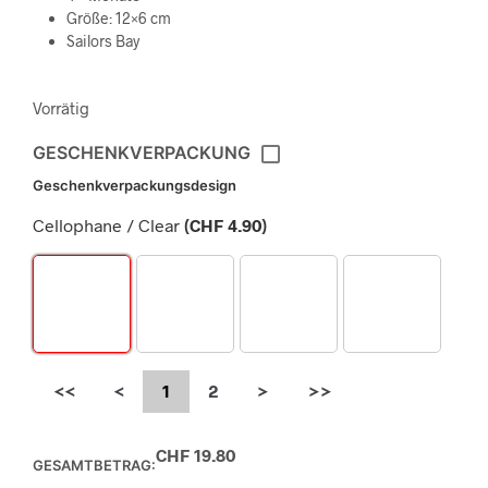
Größe: 12×6 cm
Sailors Bay
Vorrätig
GESCHENKVERPACKUNG
Geschenkverpackungsdesign
Cellophane / Clear
(
CHF
4.90
)
<<
<
1
2
>
>>
CHF
19.80
GESAMTBETRAG: