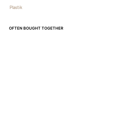
Plastik
OFTEN BOUGHT TOGETHER
CHF
79.00
CHF
89.00
IN DEN WARENKORB
IN DEN WARENKORB