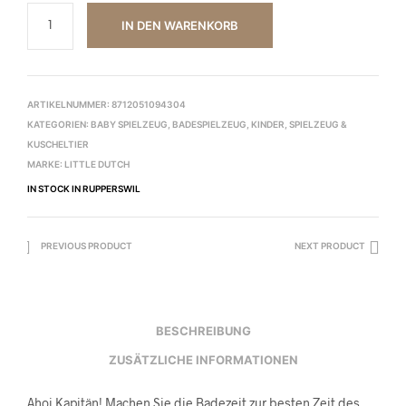
IN DEN WARENKORB
ARTIKELNUMMER:
8712051094304
KATEGORIEN:
BABY SPIELZEUG
,
BADESPIELZEUG
,
KINDER
,
SPIELZEUG &
KUSCHELTIER
MARKE:
LITTLE DUTCH
IN STOCK IN RUPPERSWIL
PREVIOUS PRODUCT
NEXT PRODUCT
BESCHREIBUNG
ZUSÄTZLICHE INFORMATIONEN
Ahoi Kapitän! Machen Sie die Badezeit zur besten Zeit des