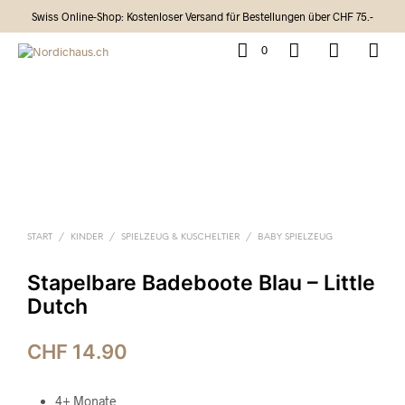
Swiss Online-Shop: Kostenloser Versand für Bestellungen über CHF 75.-
0
START
/
KINDER
/
SPIELZEUG & KUSCHELTIER
/
BABY SPIELZEUG
Stapelbare Badeboote Blau – Little
Dutch
CHF
14.90
4+ Monate