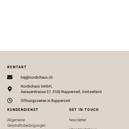
CHF
89.00
CHF
249.00
IN DEN WARENKORB
IN DEN WARENKORB
KONTAKT
hej@nordichaus.ch
Nordichaus GmbH,
Aarauerstrasse 27, 5102 Rupperswil, Switzerland.
Öffnungszeiten in Rupperswil
KUNDENDIENST
GET IN TOUCH
Allgemeine
Newsletter
Geschäftsbedingungen