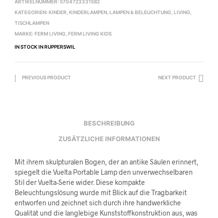
ARTIKELNUMMER:
5704723331582
KATEGORIEN:
KINDER
,
KINDERLAMPEN
,
LAMPEN & BELEUCHTUNG
,
LIVING
,
TISCHLAMPEN
MARKE:
FERM LIVING
,
FERM LIVING KIDS
IN STOCK IN RUPPERSWIL
PREVIOUS PRODUCT
NEXT PRODUCT
BESCHREIBUNG
ZUSÄTZLICHE INFORMATIONEN
Mit ihrem skulpturalen Bogen, der an antike Säulen erinnert,
spiegelt die Vuelta Portable Lamp den unverwechselbaren
Stil der Vuelta-Serie wider. Diese kompakte
Beleuchtungslösung wurde mit Blick auf die Tragbarkeit
entworfen und zeichnet sich durch ihre handwerkliche
Qualität und die langlebige Kunststoffkonstruktion aus, was