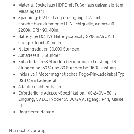
Material:
Sockel aus HDPE mit Füßen aus galvanisiertem
Messingstahl
Spannung: 5 V DC. Lampeneingang, 1 W nicht
abnehmbare dimmbare LED-Lichtquelle, warmweiß.
2200K, CRI >90. 40lm.
Battery: 5V DC, 1W. Battery Capacity: 2200mAh x 2. 4-
stufiger Touch-Dimmer.
Nutzungsdauer: 30.000 Stunden.
Aufladezeit: 5 Stunden.
Entladedauer: 8 Stunden bei maximaler Leistung, 16
Stunden bei 50 % und 80 Stunden bei 15 % Leistung.
Inklusive 1 Meter magnetisches Pogo-Pin-Ladekabel Typ
USB C am Ladegerät.
Adapter nicht enthalten.
Erforderliche Adapter-Spezifikation: 100-240V – 50Hz
Eingang, 5V DC/1A oder 5V DC/2A Ausgang. IP44, Klasse
III.
Registered design
Nur noch 2 vorrätig