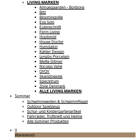
LIVING MARKEN
Almuegaarden – Bonbons
Bitz
Bloomingville
Eva Solo
Eulenschnitt
Ferm Living
Hoptimist
House Doctor
Humdakin
Kähler Design
Lyngby Porcelain
Mette Ditmer
Nicolas Vahé
OYOY
Skandinavisk
Specktrum
Zone Denmark
ALLE LIVING MARKEN
Sommer
Schwimmwesten & Schwimmflügel
Outdoor Spielzeug
Schul- und Kindergartenartikel
Fahrräder, Trottinett und Helme
Alle Sommer Produkten
0
Warenkorb