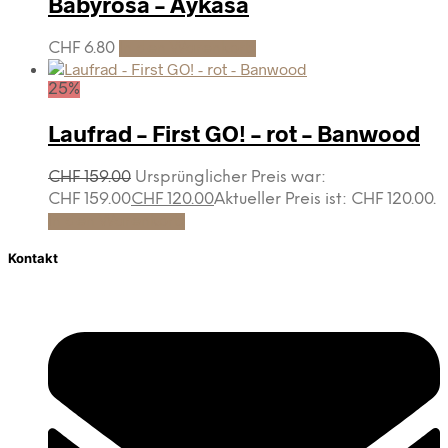
Babyrosa – Aykasa
CHF
6.80
In den Warenkorb
25%
Laufrad – First GO! – rot – Banwood
CHF
159.00
Ursprünglicher Preis war:
CHF 159.00
CHF
120.00
Aktueller Preis ist: CHF 120.00.
In den Warenkorb
Kontakt