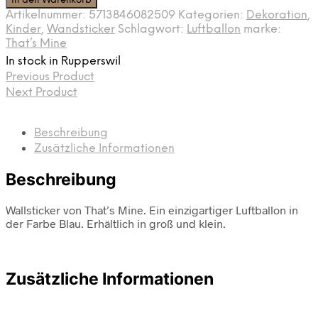
In den Warenkorb
Artikelnummer:
5713846082509
Kategorien:
Dekoration
,
Kinder
,
Wandsticker
Schlagwort:
Luftballon
marke:
That’s Mine
In stock in Rupperswil
Previous Product
Next Product
Beschreibung
Zusätzliche Informationen
Beschreibung
Wallsticker von That’s Mine. Ein einzigartiger Luftballon in
der Farbe Blau. Erhältlich in groß und klein.
Zusätzliche Informationen