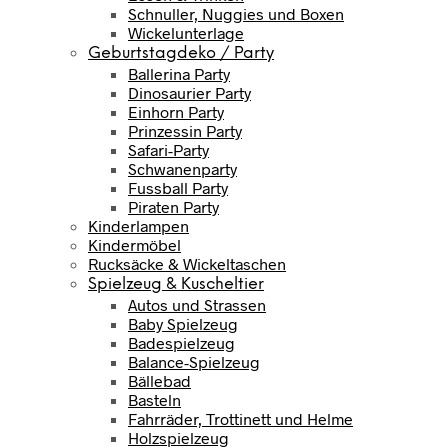
Schnuller, Nuggies und Boxen
Wickelunterlage
Geburtstagdeko / Party
Ballerina Party
Dinosaurier Party
Einhorn Party
Prinzessin Party
Safari-Party
Schwanenparty
Fussball Party
Piraten Party
Kinderlampen
Kindermöbel
Rucksäcke & Wickeltaschen
Spielzeug & Kuscheltier
Autos und Strassen
Baby Spielzeug
Badespielzeug
Balance-Spielzeug
Bällebad
Basteln
Fahrräder, Trottinett und Helme
Holzspielzeug