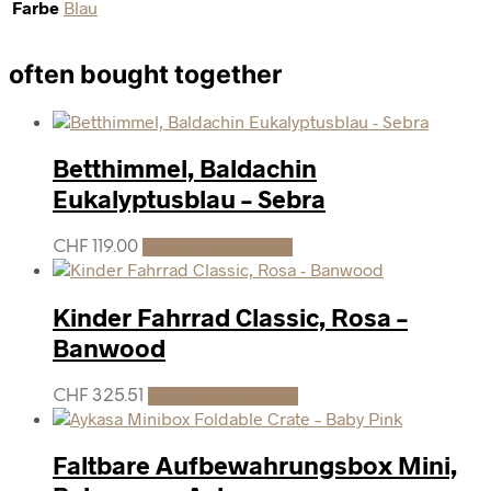
Farbe
Blau
often bought together
Betthimmel, Baldachin
Eukalyptusblau – Sebra
CHF
119.00
In den Warenkorb
Kinder Fahrrad Classic, Rosa –
Banwood
CHF
325.51
In den Warenkorb
Faltbare Aufbewahrungsbox Mini,