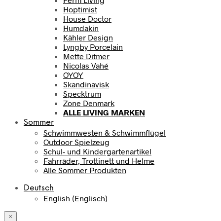
Hoptimist
House Doctor
Humdakin
Kähler Design
Lyngby Porcelain
Mette Ditmer
Nicolas Vahé
OYOY
Skandinavisk
Specktrum
Zone Denmark
ALLE LIVING MARKEN
Sommer
Schwimmwesten & Schwimmflügel
Outdoor Spielzeug
Schul- und Kindergartenartikel
Fahrräder, Trottinett und Helme
Alle Sommer Produkten
Deutsch
English
(
Englisch
)
×