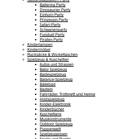
Ballerina Party
Dinosaurier Party
Einhorn Party
Prinzessin Party
Safari-Party
Schwanenparty
Fussball Party
Piraten Party
Kinderlampen
Kindermöbel
Rucksäcke & Wickeltaschen
Spielzeug & Kuscheltier
Autos und Strassen
Baby Spielzeug
Badespielzeug
Balance-Spielzeug
Bällebad
Basteln
Fahrräder, Trottinett und Helme
Holzspielzeug
Kinder-Elektronik
Kinderbücher
Kuscheltiere
Musikinstrumente
Outdoor Spielzeug
Puppenwelt
Spielzeugessen
Spiele und Puzzle