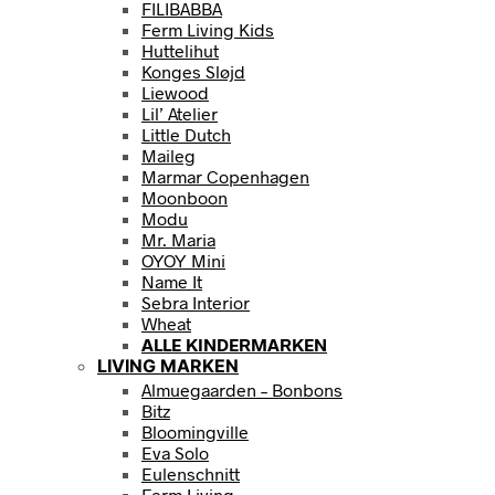
FILIBABBA
Ferm Living Kids
Huttelihut
Konges Sløjd
Liewood
Lil’ Atelier
Little Dutch
Maileg
Marmar Copenhagen
Moonboon
Modu
Mr. Maria
OYOY Mini
Name It
Sebra Interior
Wheat
ALLE KINDERMARKEN
LIVING MARKEN
Almuegaarden – Bonbons
Bitz
Bloomingville
Eva Solo
Eulenschnitt
Ferm Living