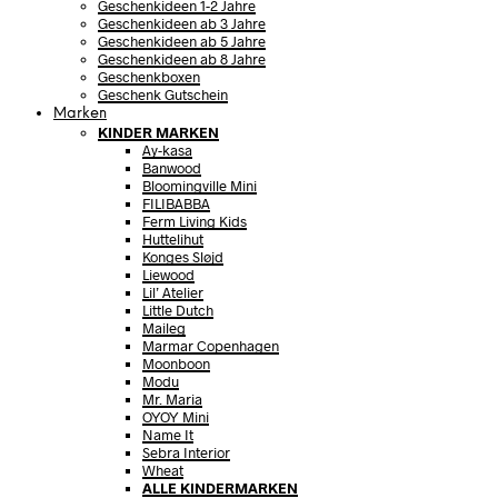
Geschenkideen 1-2 Jahre
Geschenkideen ab 3 Jahre
Geschenkideen ab 5 Jahre
Geschenkideen ab 8 Jahre
Geschenkboxen
Geschenk Gutschein
Marken
KINDER MARKEN
Ay-kasa
Banwood
Bloomingville Mini
FILIBABBA
Ferm Living Kids
Huttelihut
Konges Sløjd
Liewood
Lil’ Atelier
Little Dutch
Maileg
Marmar Copenhagen
Moonboon
Modu
Mr. Maria
OYOY Mini
Name It
Sebra Interior
Wheat
ALLE KINDERMARKEN