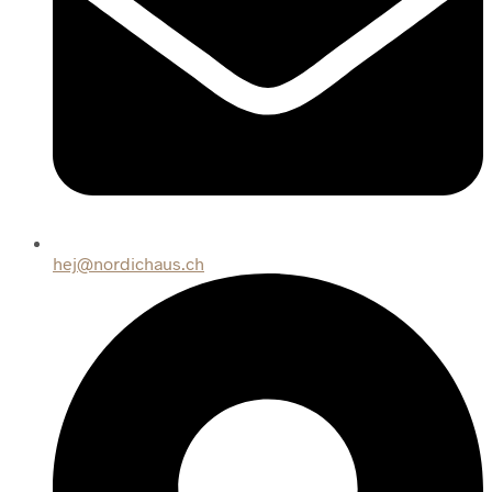
hej@nordichaus.ch