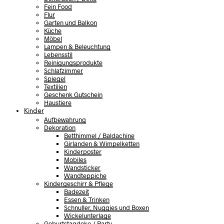
Fein Food
Flur
Garten und Balkon
Küche
Möbel
Lampen & Beleuchtung
Lebensstil
Reinigungsprodukte
Schlafzimmer
Spiegel
Textilien
Geschenk Gutschein
Haustiere
Kinder
Aufbewahrung
Dekoration
Betthimmel / Baldachine
Girlanden & Wimpelketten
Kinderposter
Mobiles
Wandsticker
Wandteppiche
Kindergeschirr & Pflege
Badezeit
Essen & Trinken
Schnuller, Nuggies und Boxen
Wickelunterlage
Geburtstagdeko / Party