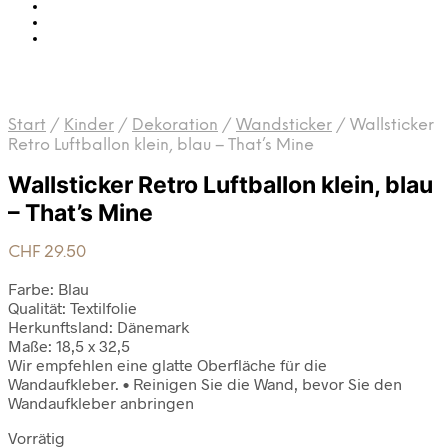
Start
/
Kinder
/
Dekoration
/
Wandsticker
/
Wallsticker
Retro Luftballon klein, blau – That’s Mine
Wallsticker Retro Luftballon klein, blau
– That’s Mine
CHF
29.50
Farbe: Blau
Qualität: Textilfolie
Herkunftsland: Dänemark
Maße: 18,5 x 32,5
Wir empfehlen eine glatte Oberfläche für die
Wandaufkleber. • Reinigen Sie die Wand, bevor Sie den
Wandaufkleber anbringen
Vorrätig