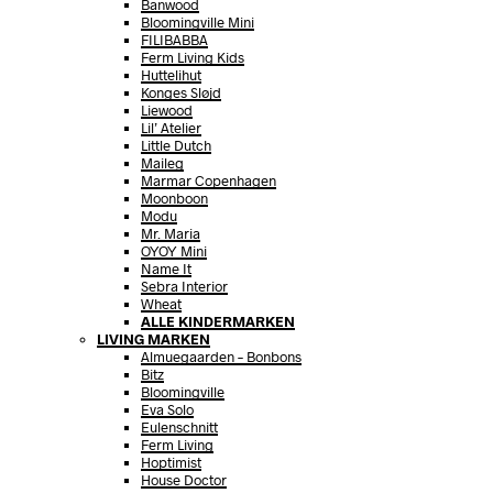
Banwood
Bloomingville Mini
FILIBABBA
Ferm Living Kids
Huttelihut
Konges Sløjd
Liewood
Lil’ Atelier
Little Dutch
Maileg
Marmar Copenhagen
Moonboon
Modu
Mr. Maria
OYOY Mini
Name It
Sebra Interior
Wheat
ALLE KINDERMARKEN
LIVING MARKEN
Almuegaarden – Bonbons
Bitz
Bloomingville
Eva Solo
Eulenschnitt
Ferm Living
Hoptimist
House Doctor