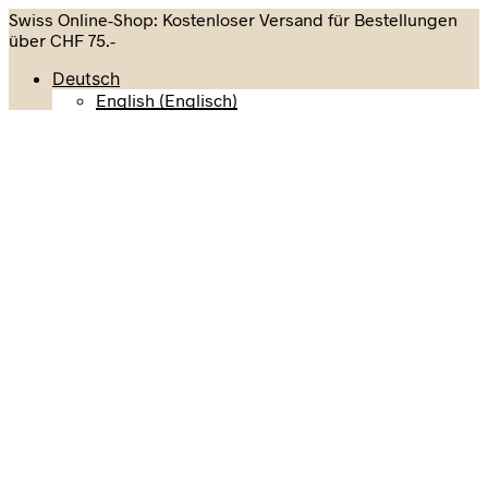
Swiss Online-Shop: Kostenloser Versand für Bestellungen
über CHF 75.-
Deutsch
English
(
Englisch
)