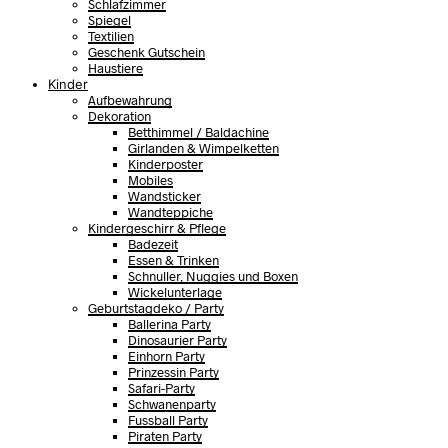
Schlafzimmer
Spiegel
Textilien
Geschenk Gutschein
Haustiere
Kinder
Aufbewahrung
Dekoration
Betthimmel / Baldachine
Girlanden & Wimpelketten
Kinderposter
Mobiles
Wandsticker
Wandteppiche
Kindergeschirr & Pflege
Badezeit
Essen & Trinken
Schnuller, Nuggies und Boxen
Wickelunterlage
Geburtstagdeko / Party
Ballerina Party
Dinosaurier Party
Einhorn Party
Prinzessin Party
Safari-Party
Schwanenparty
Fussball Party
Piraten Party