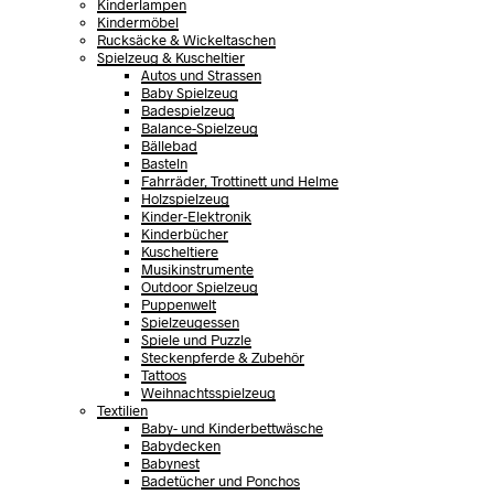
Kinderlampen
Kindermöbel
Rucksäcke & Wickeltaschen
Spielzeug & Kuscheltier
Autos und Strassen
Baby Spielzeug
Badespielzeug
Balance-Spielzeug
Bällebad
Basteln
Fahrräder, Trottinett und Helme
Holzspielzeug
Kinder-Elektronik
Kinderbücher
Kuscheltiere
Musikinstrumente
Outdoor Spielzeug
Puppenwelt
Spielzeugessen
Spiele und Puzzle
Steckenpferde & Zubehör
Tattoos
Weihnachtsspielzeug
Textilien
Baby- und Kinderbettwäsche
Babydecken
Babynest
Badetücher und Ponchos