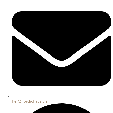
hej@nordichaus.ch