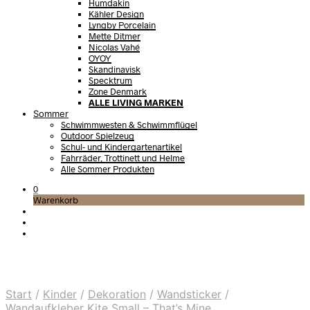
Humdakin
Kähler Design
Lyngby Porcelain
Mette Ditmer
Nicolas Vahé
OYOY
Skandinavisk
Specktrum
Zone Denmark
ALLE LIVING MARKEN
Sommer
Schwimmwesten & Schwimmflügel
Outdoor Spielzeug
Schul- und Kindergartenartikel
Fahrräder, Trottinett und Helme
Alle Sommer Produkten
0
Warenkorb
Start
/
Kinder
/
Dekoration
/
Wandsticker
/
Wandaufkleber Kite Small – That’s Mine