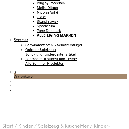
Lyngby Porcelain
Mette Ditmer
Nicolas Vahé
OYOY
Skandinavisk
Specktrum
Zone Denmark
ALLE LIVING MARKEN
Sommer
Schwimmwesten & Schwimmflügel
Outdoor Spielzeug
Schul- und Kindergartenartikel
Fahrräder, Trottinett und Helme
Alle Sommer Produkten
0
Warenkorb
Start
/
Kinder
/
Spielzeug & Kuscheltier
/
Kinder-