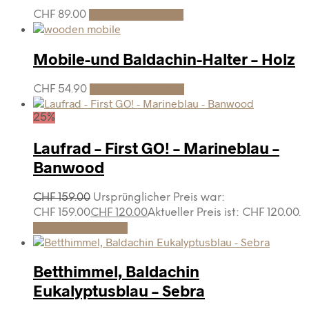
CHF
89.00
In den Warenkorb
Mobile-und Baldachin-Halter – Holz
CHF
54.90
In den Warenkorb
25%
Laufrad – First GO! – Marineblau –
Banwood
CHF
159.00
Ursprünglicher Preis war:
CHF 159.00
CHF
120.00
Aktueller Preis ist: CHF 120.00.
In den Warenkorb
Betthimmel, Baldachin
Eukalyptusblau – Sebra