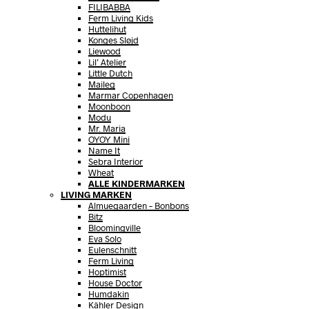
FILIBABBA
Ferm Living Kids
Huttelihut
Konges Sløjd
Liewood
Lil’ Atelier
Little Dutch
Maileg
Marmar Copenhagen
Moonboon
Modu
Mr. Maria
OYOY Mini
Name It
Sebra Interior
Wheat
ALLE KINDERMARKEN
LIVING MARKEN
Almuegaarden – Bonbons
Bitz
Bloomingville
Eva Solo
Eulenschnitt
Ferm Living
Hoptimist
House Doctor
Humdakin
Kähler Design