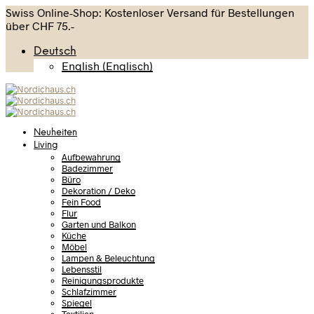
Swiss Online-Shop: Kostenloser Versand für Bestellungen
über CHF 75.-
Deutsch
English
(
Englisch
)
Neuheiten
Living
Aufbewahrung
Badezimmer
Büro
Dekoration / Deko
Fein Food
Flur
Garten und Balkon
Küche
Möbel
Lampen & Beleuchtung
Lebensstil
Reinigungsprodukte
Schlafzimmer
Spiegel