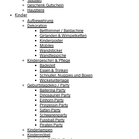
Textilien
Geschenk Gutschein
Haustiere
Kinder
Aufbewahrung
Dekoration
Betthimmel / Baldachine
Girlanden & Wimpelketten
Kinderposter
Mobiles
Wandsticker
Wandteppiche
Kindergeschirr & Pflege
Badezeit
Essen & Trinken
Schnuller, Nuggies und Boxen
Wickelunterlage
Geburtstagdeko / Party
Ballerina Party
Dinosaurier Party
Einhorn Party
Prinzessin Party
Safari-Party
Schwanenparty
Fussball Party
Piraten Party
Kinderlampen
Kindermöbel