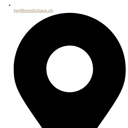
hej@nordichaus.ch