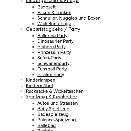
Kindergeschirr & Pflege
Badezeit
Essen & Trinken
Schnuller, Nuggies und Boxen
Wickelunterlage
Geburtstagdeko / Party
Ballerina Party
Dinosaurier Party
Einhorn Party
Prinzessin Party
Safari-Party
Schwanenparty
Fussball Party
Piraten Party
Kinderlampen
Kindermöbel
Rucksäcke & Wickeltaschen
Spielzeug & Kuscheltier
Autos und Strassen
Baby Spielzeug
Badespielzeug
Balance-Spielzeug
Bällebad
Basteln