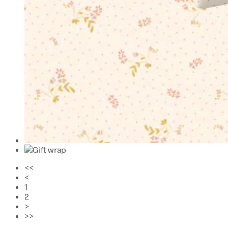
<<
<
1
2
>
>>