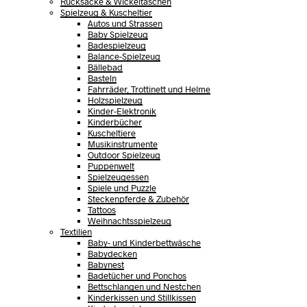
Rucksäcke & Wickeltaschen
Spielzeug & Kuscheltier
Autos und Strassen
Baby Spielzeug
Badespielzeug
Balance-Spielzeug
Bällebad
Basteln
Fahrräder, Trottinett und Helme
Holzspielzeug
Kinder-Elektronik
Kinderbücher
Kuscheltiere
Musikinstrumente
Outdoor Spielzeug
Puppenwelt
Spielzeugessen
Spiele und Puzzle
Steckenpferde & Zubehör
Tattoos
Weihnachtsspielzeug
Textilien
Baby- und Kinderbettwäsche
Babydecken
Babynest
Badetücher und Ponchos
Bettschlangen und Nestchen
Kinderkissen und Stillkissen