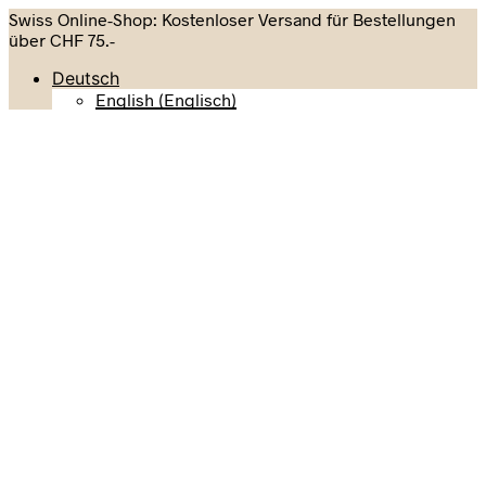
Swiss Online-Shop: Kostenloser Versand für Bestellungen
über CHF 75.-
Deutsch
English
(
Englisch
)