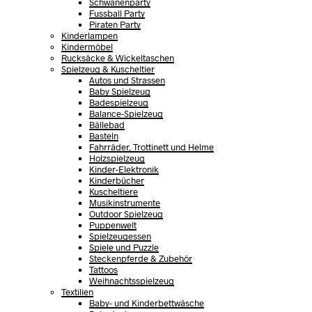
Schwanenparty
Fussball Party
Piraten Party
Kinderlampen
Kindermöbel
Rucksäcke & Wickeltaschen
Spielzeug & Kuscheltier
Autos und Strassen
Baby Spielzeug
Badespielzeug
Balance-Spielzeug
Bällebad
Basteln
Fahrräder, Trottinett und Helme
Holzspielzeug
Kinder-Elektronik
Kinderbücher
Kuscheltiere
Musikinstrumente
Outdoor Spielzeug
Puppenwelt
Spielzeugessen
Spiele und Puzzle
Steckenpferde & Zubehör
Tattoos
Weihnachtsspielzeug
Textilien
Baby- und Kinderbettwäsche