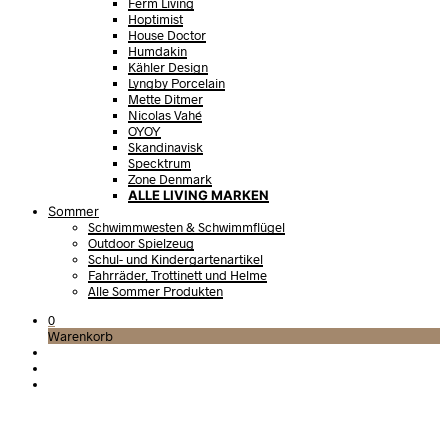
Ferm Living
Hoptimist
House Doctor
Humdakin
Kähler Design
Lyngby Porcelain
Mette Ditmer
Nicolas Vahé
OYOY
Skandinavisk
Specktrum
Zone Denmark
ALLE LIVING MARKEN
Sommer
Schwimmwesten & Schwimmflügel
Outdoor Spielzeug
Schul- und Kindergartenartikel
Fahrräder, Trottinett und Helme
Alle Sommer Produkten
0
Warenkorb