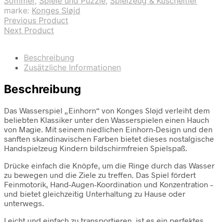
Sommer
,
Spiele und Puzzle
,
Spielzeug & Kuscheltier
marke:
Konges Sløjd
Previous Product
Next Product
Beschreibung
Zusätzliche Informationen
Beschreibung
Das Wasserspiel „Einhorn“ von Konges Sløjd verleiht dem
beliebten Klassiker unter den Wasserspielen einen Hauch
von Magie. Mit seinem niedlichen Einhorn-Design und den
sanften skandinavischen Farben bietet dieses nostalgische
Handspielzeug Kindern bildschirmfreien Spielspaß.
Drücke einfach die Knöpfe, um die Ringe durch das Wasser
zu bewegen und die Ziele zu treffen. Das Spiel fördert
Feinmotorik, Hand-Augen-Koordination und Konzentration –
und bietet gleichzeitig Unterhaltung zu Hause oder
unterwegs.
Leicht und einfach zu transportieren, ist es ein perfektes