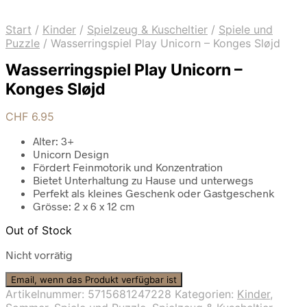
Start
/
Kinder
/
Spielzeug & Kuscheltier
/
Spiele und
Puzzle
/
Wasserringspiel Play Unicorn – Konges Sløjd
Wasserringspiel Play Unicorn –
Konges Sløjd
CHF
6.95
Alter: 3+
Unicorn Design
Fördert Feinmotorik und Konzentration
Bietet Unterhaltung zu Hause und unterwegs
Perfekt als kleines Geschenk oder Gastgeschenk
Grösse: 2 x 6 x 12 cm
Out of Stock
Nicht vorrätig
Email, wenn das Produkt verfügbar ist
Artikelnummer:
5715681247228
Kategorien:
Kinder
,