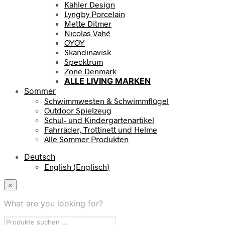
Kähler Design
Lyngby Porcelain
Mette Ditmer
Nicolas Vahé
OYOY
Skandinavisk
Specktrum
Zone Denmark
ALLE LIVING MARKEN
Sommer
Schwimmwesten & Schwimmflügel
Outdoor Spielzeug
Schul- und Kindergartenartikel
Fahrräder, Trottinett und Helme
Alle Sommer Produkten
Deutsch
English
(
Englisch
)
×
What are you looking for?