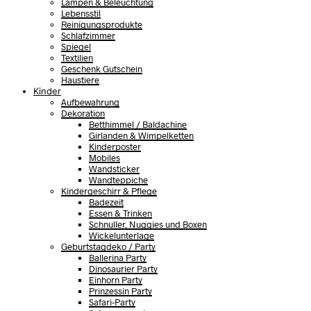
Lampen & Beleuchtung
Lebensstil
Reinigungsprodukte
Schlafzimmer
Spiegel
Textilien
Geschenk Gutschein
Haustiere
Kinder
Aufbewahrung
Dekoration
Betthimmel / Baldachine
Girlanden & Wimpelketten
Kinderposter
Mobiles
Wandsticker
Wandteppiche
Kindergeschirr & Pflege
Badezeit
Essen & Trinken
Schnuller, Nuggies und Boxen
Wickelunterlage
Geburtstagdeko / Party
Ballerina Party
Dinosaurier Party
Einhorn Party
Prinzessin Party
Safari-Party