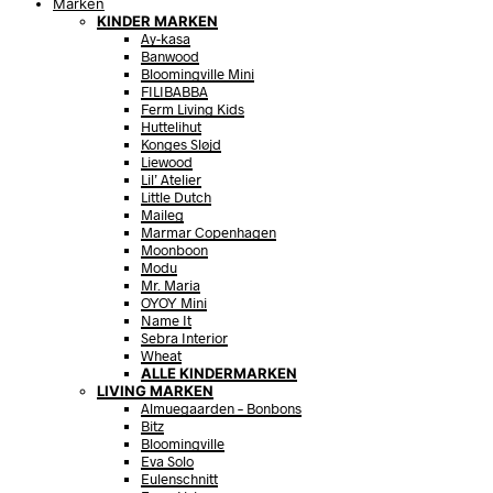
Marken
KINDER MARKEN
Ay-kasa
Banwood
Bloomingville Mini
FILIBABBA
Ferm Living Kids
Huttelihut
Konges Sløjd
Liewood
Lil’ Atelier
Little Dutch
Maileg
Marmar Copenhagen
Moonboon
Modu
Mr. Maria
OYOY Mini
Name It
Sebra Interior
Wheat
ALLE KINDERMARKEN
LIVING MARKEN
Almuegaarden – Bonbons
Bitz
Bloomingville
Eva Solo
Eulenschnitt