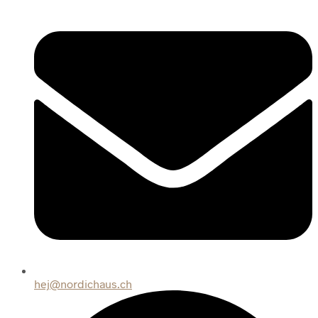
hej@nordichaus.ch