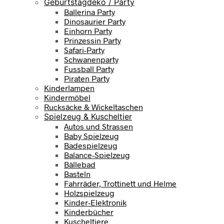
Geburtstagdeko / Party
Ballerina Party
Dinosaurier Party
Einhorn Party
Prinzessin Party
Safari-Party
Schwanenparty
Fussball Party
Piraten Party
Kinderlampen
Kindermöbel
Rucksäcke & Wickeltaschen
Spielzeug & Kuscheltier
Autos und Strassen
Baby Spielzeug
Badespielzeug
Balance-Spielzeug
Bällebad
Basteln
Fahrräder, Trottinett und Helme
Holzspielzeug
Kinder-Elektronik
Kinderbücher
Kuscheltiere