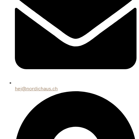
hej@nordichaus.ch