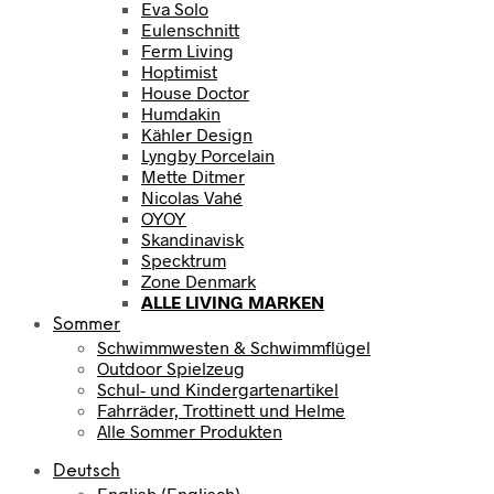
Eva Solo
Eulenschnitt
Ferm Living
Hoptimist
House Doctor
Humdakin
Kähler Design
Lyngby Porcelain
Mette Ditmer
Nicolas Vahé
OYOY
Skandinavisk
Specktrum
Zone Denmark
ALLE LIVING MARKEN
Sommer
Schwimmwesten & Schwimmflügel
Outdoor Spielzeug
Schul- und Kindergartenartikel
Fahrräder, Trottinett und Helme
Alle Sommer Produkten
Deutsch
English
(
Englisch
)