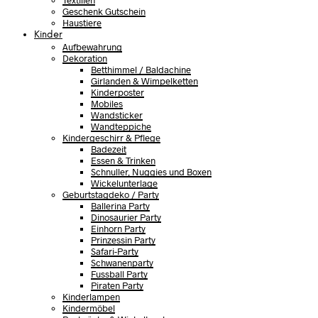
Textilien
Geschenk Gutschein
Haustiere
Kinder
Aufbewahrung
Dekoration
Betthimmel / Baldachine
Girlanden & Wimpelketten
Kinderposter
Mobiles
Wandsticker
Wandteppiche
Kindergeschirr & Pflege
Badezeit
Essen & Trinken
Schnuller, Nuggies und Boxen
Wickelunterlage
Geburtstagdeko / Party
Ballerina Party
Dinosaurier Party
Einhorn Party
Prinzessin Party
Safari-Party
Schwanenparty
Fussball Party
Piraten Party
Kinderlampen
Kindermöbel