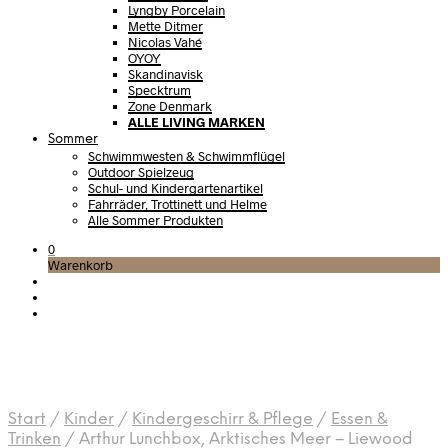
Lyngby Porcelain
Mette Ditmer
Nicolas Vahé
OYOY
Skandinavisk
Specktrum
Zone Denmark
ALLE LIVING MARKEN
Sommer
Schwimmwesten & Schwimmflügel
Outdoor Spielzeug
Schul- und Kindergartenartikel
Fahrräder, Trottinett und Helme
Alle Sommer Produkten
0
Warenkorb
Start
/
Kinder
/
Kindergeschirr & Pflege
/
Essen &
Trinken
/
Arthur Lunchbox, Arktisches Meer – Liewood