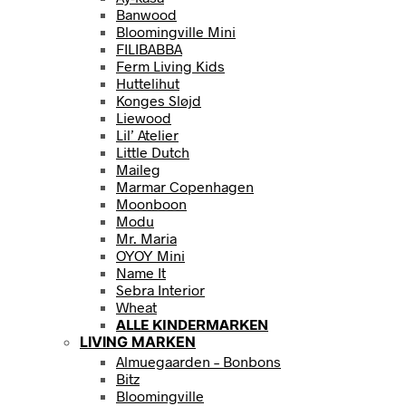
Banwood
Bloomingville Mini
FILIBABBA
Ferm Living Kids
Huttelihut
Konges Sløjd
Liewood
Lil’ Atelier
Little Dutch
Maileg
Marmar Copenhagen
Moonboon
Modu
Mr. Maria
OYOY Mini
Name It
Sebra Interior
Wheat
ALLE KINDERMARKEN
LIVING MARKEN
Almuegaarden – Bonbons
Bitz
Bloomingville