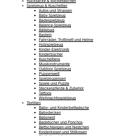
Rucksäcke & Wickeltaschen
Spielzeug & Kuscheltier
Autos und Strassen
Baby Spielzeug
Badespielzeug
Balance-Spielzeug
Bällebad
Basteln
Fahrräder, Trottinett und Helme
Holzspielzeug
Kinder-Elektronik
Kinderbücher
Kuscheltiere
Musikinstrumente
Outdoor Spielzeug
Puppenwelt
Spielzeugessen
Spiele und Puzzle
Steckenpferde & Zubehör
Tattoos
Weihnachtsspielzeug
Textilien
Baby- und Kinderbettwäsche
Babydecken
Babynest
Badetücher und Ponchos
Bettschlangen und Nestchen
Kinderkissen und Stillkissen