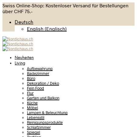
Swiss Online-Shop: Kostenloser Versand für Bestellungen
über CHF 75.-
Deutsch
English
(
Englisch
)
Neuheiten
Living
Aufbewahrung
Badezimmer
Büro
Dekoration / Deko
Fein Food
Flur
Garten und Balkon
Küche
Möbel
Lampen & Beleuchtung
Lebensstil
Reinigungsprodukte
Schlafzimmer
Spiegel