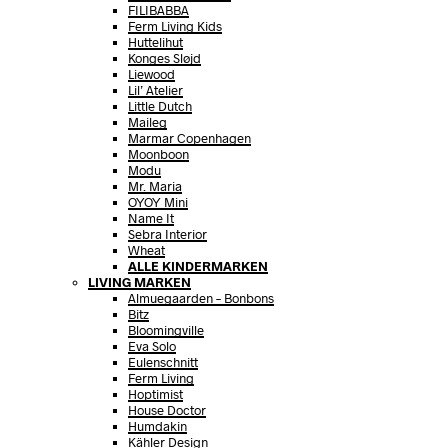
FILIBABBA
Ferm Living Kids
Huttelihut
Konges Sløjd
Liewood
Lil’ Atelier
Little Dutch
Maileg
Marmar Copenhagen
Moonboon
Modu
Mr. Maria
OYOY Mini
Name It
Sebra Interior
Wheat
ALLE KINDERMARKEN
LIVING MARKEN
Almuegaarden – Bonbons
Bitz
Bloomingville
Eva Solo
Eulenschnitt
Ferm Living
Hoptimist
House Doctor
Humdakin
Kähler Design