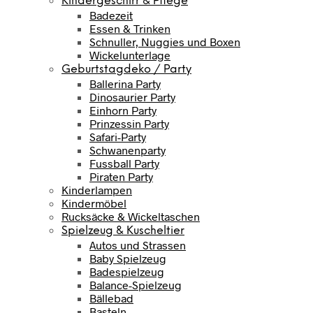
Kindergeschirr & Pflege
Badezeit
Essen & Trinken
Schnuller, Nuggies und Boxen
Wickelunterlage
Geburtstagdeko / Party
Ballerina Party
Dinosaurier Party
Einhorn Party
Prinzessin Party
Safari-Party
Schwanenparty
Fussball Party
Piraten Party
Kinderlampen
Kindermöbel
Rucksäcke & Wickeltaschen
Spielzeug & Kuscheltier
Autos und Strassen
Baby Spielzeug
Badespielzeug
Balance-Spielzeug
Bällebad
Basteln