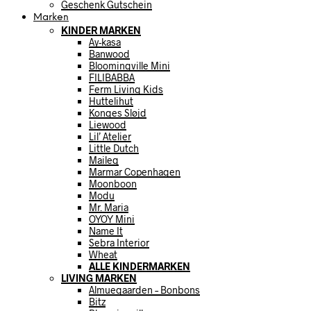
Geschenk Gutschein
Marken
KINDER MARKEN
Ay-kasa
Banwood
Bloomingville Mini
FILIBABBA
Ferm Living Kids
Huttelihut
Konges Sløjd
Liewood
Lil’ Atelier
Little Dutch
Maileg
Marmar Copenhagen
Moonboon
Modu
Mr. Maria
OYOY Mini
Name It
Sebra Interior
Wheat
ALLE KINDERMARKEN
LIVING MARKEN
Almuegaarden – Bonbons
Bitz