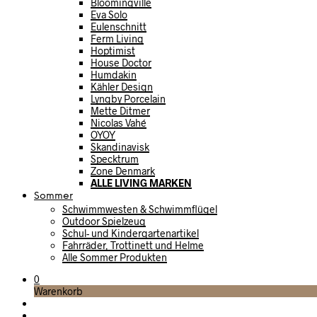
Bloomingville
Eva Solo
Eulenschnitt
Ferm Living
Hoptimist
House Doctor
Humdakin
Kähler Design
Lyngby Porcelain
Mette Ditmer
Nicolas Vahé
OYOY
Skandinavisk
Specktrum
Zone Denmark
ALLE LIVING MARKEN
Sommer
Schwimmwesten & Schwimmflügel
Outdoor Spielzeug
Schul- und Kindergartenartikel
Fahrräder, Trottinett und Helme
Alle Sommer Produkten
0
Warenkorb