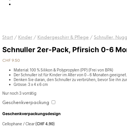
Start
/
Kinder
/
Kindergeschirr & Pflege
/
Schnuller, Nug
Schnuller 2er-Pack, Pfirsich 0-6 Mo
CHF
9.50
Material: 100 % Silikon & Polypropylen (PP) (Frei von BPA)
Der Schnuller ist für Kinder im Alter von 0 – 6 Monaten geeignet.
Denken Sie daran, den Schnuller zu verbrühen, bevor Sie ihn zu
Grösse: 3 x 4 x 6 cm
Nur noch 3 vorrätig
Geschenkverpackung
Geschenkverpackungsdesign
Cellophane / Clear
(
CHF
4.90
)