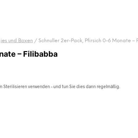
gies und Boxen
/
Schnuller 2er-Pack, Pfirsich 0-6 Monate – 
nate – Filibabba
m Sterilisieren verwenden – und tun Sie dies dann regelmäßig.