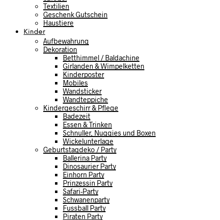
Textilien
Geschenk Gutschein
Haustiere
Kinder
Aufbewahrung
Dekoration
Betthimmel / Baldachine
Girlanden & Wimpelketten
Kinderposter
Mobiles
Wandsticker
Wandteppiche
Kindergeschirr & Pflege
Badezeit
Essen & Trinken
Schnuller, Nuggies und Boxen
Wickelunterlage
Geburtstagdeko / Party
Ballerina Party
Dinosaurier Party
Einhorn Party
Prinzessin Party
Safari-Party
Schwanenparty
Fussball Party
Piraten Party