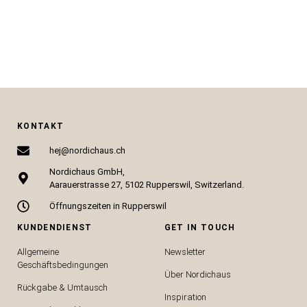
CHF
89.00
CHF
325.51
IN DEN WARENKORB
IN DEN WARENKORB
KONTAKT
hej@nordichaus.ch
Nordichaus GmbH,
Aarauerstrasse 27, 5102 Rupperswil, Switzerland.
Öffnungszeiten in Rupperswil
KUNDENDIENST
GET IN TOUCH
Allgemeine
Newsletter
Geschäftsbedingungen
Über Nordichaus
Rückgabe & Umtausch
Inspiration