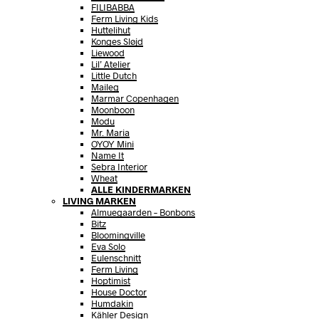
FILIBABBA
Ferm Living Kids
Huttelihut
Konges Sløjd
Liewood
Lil’ Atelier
Little Dutch
Maileg
Marmar Copenhagen
Moonboon
Modu
Mr. Maria
OYOY Mini
Name It
Sebra Interior
Wheat
ALLE KINDERMARKEN
LIVING MARKEN
Almuegaarden – Bonbons
Bitz
Bloomingville
Eva Solo
Eulenschnitt
Ferm Living
Hoptimist
House Doctor
Humdakin
Kähler Design