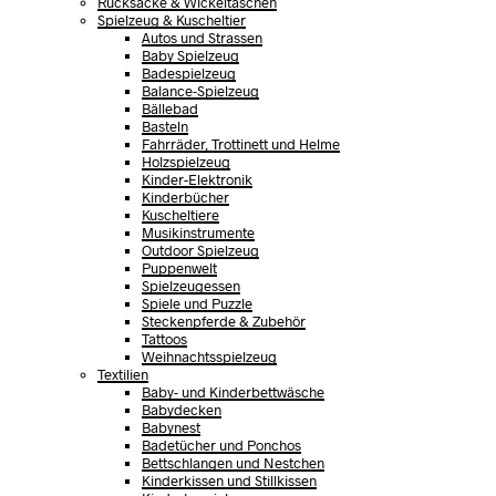
Rucksäcke & Wickeltaschen
Spielzeug & Kuscheltier
Autos und Strassen
Baby Spielzeug
Badespielzeug
Balance-Spielzeug
Bällebad
Basteln
Fahrräder, Trottinett und Helme
Holzspielzeug
Kinder-Elektronik
Kinderbücher
Kuscheltiere
Musikinstrumente
Outdoor Spielzeug
Puppenwelt
Spielzeugessen
Spiele und Puzzle
Steckenpferde & Zubehör
Tattoos
Weihnachtsspielzeug
Textilien
Baby- und Kinderbettwäsche
Babydecken
Babynest
Badetücher und Ponchos
Bettschlangen und Nestchen
Kinderkissen und Stillkissen