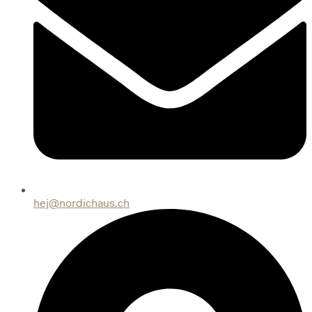
hej@nordichaus.ch