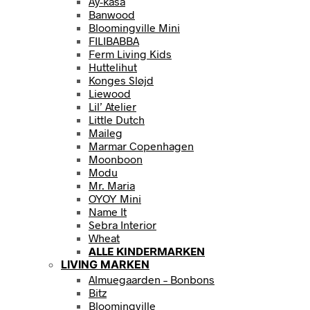
Ay-kasa
Banwood
Bloomingville Mini
FILIBABBA
Ferm Living Kids
Huttelihut
Konges Sløjd
Liewood
Lil’ Atelier
Little Dutch
Maileg
Marmar Copenhagen
Moonboon
Modu
Mr. Maria
OYOY Mini
Name It
Sebra Interior
Wheat
ALLE KINDERMARKEN
LIVING MARKEN
Almuegaarden – Bonbons
Bitz
Bloomingville