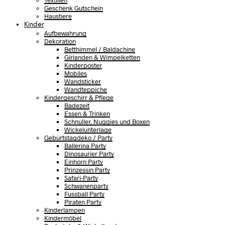
Textilien
Geschenk Gutschein
Haustiere
Kinder
Aufbewahrung
Dekoration
Betthimmel / Baldachine
Girlanden & Wimpelketten
Kinderposter
Mobiles
Wandsticker
Wandteppiche
Kindergeschirr & Pflege
Badezeit
Essen & Trinken
Schnuller, Nuggies und Boxen
Wickelunterlage
Geburtstagdeko / Party
Ballerina Party
Dinosaurier Party
Einhorn Party
Prinzessin Party
Safari-Party
Schwanenparty
Fussball Party
Piraten Party
Kinderlampen
Kindermöbel