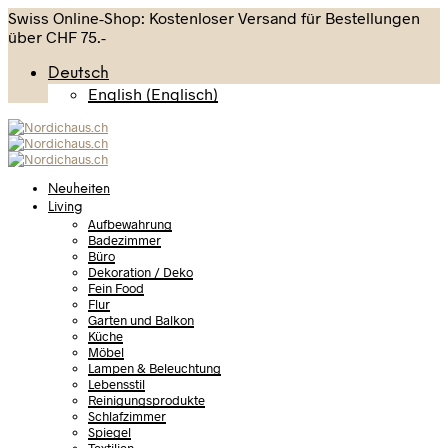
Swiss Online-Shop: Kostenloser Versand für Bestellungen
über CHF 75.-
Deutsch
English
(
Englisch
)
Neuheiten
Living
Aufbewahrung
Badezimmer
Büro
Dekoration / Deko
Fein Food
Flur
Garten und Balkon
Küche
Möbel
Lampen & Beleuchtung
Lebensstil
Reinigungsprodukte
Schlafzimmer
Spiegel