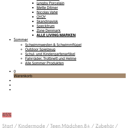
Lyngby Porcelain
Mette Ditmer
Nicolas Vahé
OYOY
Skandinavisk
Specktrum
Zone Denmark
ALLE LIVING MARKEN
Sommer
Schwimmwesten & Schwimmflügel
Outdoor Spielzeug
Schul- und Kindergartenartikel
Fahrräder, Trottinett und Helme
Alle Sommer Produkten
0
Warenkorb
45%
Start
/
Kindermode
/
Teen Mädchen 8+
/
Zubehör
/