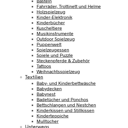
Basteln
Fahrräder, Trottinett und Helme
Holzspielzeug
Kinder-Elektronik
Kinderbücher
Kuscheltiere
Musikinstrumente
Outdoor Spielzeug
Puppenwelt
Spielzeugessen
Spiele und Puzzle
Steckenpferde & Zubehör
Tattoos
Weihnachtsspielzeug
Textilien
Baby- und Kinderbettwäsche
Babydecken
Babynest
Badetücher und Ponchos
Bettschlangen und Nestchen
Kinderkissen und Stillkissen
Kinderteppiche
Mulltücher
Unterwegs