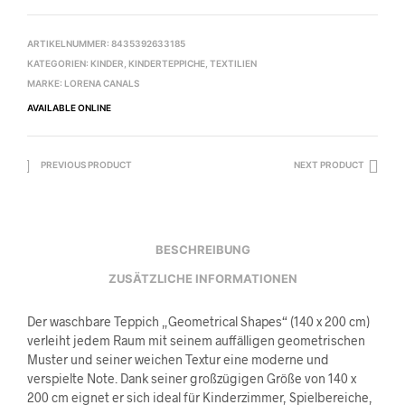
ARTIKELNUMMER:
8435392633185
KATEGORIEN:
KINDER
,
KINDERTEPPICHE
,
TEXTILIEN
MARKE:
LORENA CANALS
AVAILABLE ONLINE
PREVIOUS PRODUCT
NEXT PRODUCT
BESCHREIBUNG
ZUSÄTZLICHE INFORMATIONEN
Der waschbare Teppich „Geometrical Shapes“ (140 x 200 cm)
verleiht jedem Raum mit seinem auffälligen geometrischen
Muster und seiner weichen Textur eine moderne und
verspielte Note. Dank seiner großzügigen Größe von 140 x
200 cm eignet er sich ideal für Kinderzimmer, Spielbereiche,