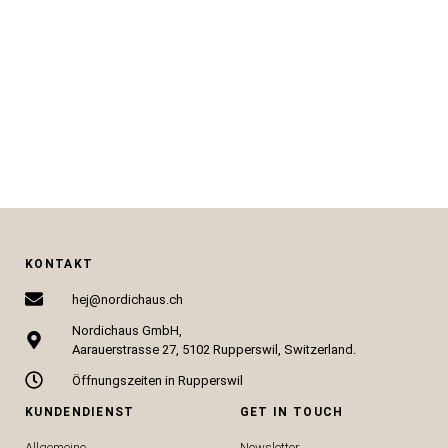
CHF
79.00
CHF
249.00
IN DEN WARENKORB
IN DEN WARENKORB
KONTAKT
hej@nordichaus.ch
Nordichaus GmbH,
Aarauerstrasse 27, 5102 Rupperswil, Switzerland.
Öffnungszeiten in Rupperswil
KUNDENDIENST
GET IN TOUCH
Allgemeine
Newsletter