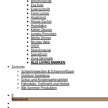
Bloomingville
Eva Solo
Eulenschnitt
Ferm Living
Hoptimist
House Doctor
Humdakin
Kähler Design
Lyngby Porcelain
Mette Ditmer
Nicolas Vahé
OYOY
Skandinavisk
Specktrum
Zone Denmark
ALLE LIVING MARKEN
Sommer
Schwimmwesten & Schwimmflügel
Outdoor Spielzeug
Schul- und Kindergartenartikel
Fahrräder, Trottinett und Helme
Alle Sommer Produkten
0
Warenkorb