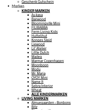
Geschenk Gutschein
Marken
KINDER MARKEN
Ay-kasa
Banwood
Bloomingville Mini
FILIBABBA
Ferm Living Kids
Huttelihut
Konges Sløjd
Liewood
Lil’ Atelier
Little Dutch
Maileg
Marmar Copenhagen
Moonboon
Modu
Mr. Maria
OYOY Mini
Name It
Sebra Interior
Wheat
ALLE KINDERMARKEN
LIVING MARKEN
Almuegaarden – Bonbons
Bitz