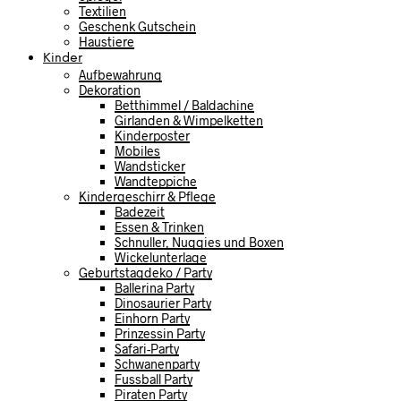
Textilien
Geschenk Gutschein
Haustiere
Kinder
Aufbewahrung
Dekoration
Betthimmel / Baldachine
Girlanden & Wimpelketten
Kinderposter
Mobiles
Wandsticker
Wandteppiche
Kindergeschirr & Pflege
Badezeit
Essen & Trinken
Schnuller, Nuggies und Boxen
Wickelunterlage
Geburtstagdeko / Party
Ballerina Party
Dinosaurier Party
Einhorn Party
Prinzessin Party
Safari-Party
Schwanenparty
Fussball Party
Piraten Party