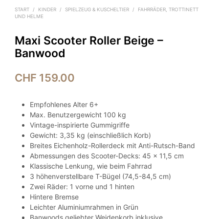
START
/
KINDER
/
SPIELZEUG & KUSCHELTIER
/
FAHRRÄDER, TROTTINETT
UND HELME
Maxi Scooter Roller Beige –
Banwood
CHF
159.00
Empfohlenes Alter 6+
Max. Benutzergewicht 100 kg
Vintage-inspirierte Gummigriffe
Gewicht: 3,35 kg (einschließlich Korb)
Breites Eichenholz-Rollerdeck mit Anti-Rutsch-Band
Abmessungen des Scooter-Decks: 45 x 11,5 cm
Klassische Lenkung, wie beim Fahrrad
3 höhenverstellbare T-Bügel (74,5-84,5 cm)
Zwei Räder: 1 vorne und 1 hinten
Hintere Bremse
Leichter Aluminiumrahmen in Grün
Banwoods geliebter Weidenkorb inklusive