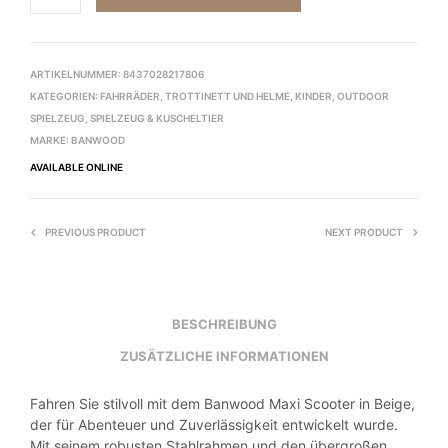
ARTIKELNUMMER:
8437028217806
KATEGORIEN:
FAHRRÄDER, TROTTINETT UND HELME
,
KINDER
,
OUTDOOR
SPIELZEUG
,
SPIELZEUG & KUSCHELTIER
MARKE:
BANWOOD
AVAILABLE ONLINE
PREVIOUS PRODUCT
NEXT PRODUCT
BESCHREIBUNG
ZUSÄTZLICHE INFORMATIONEN
Fahren Sie stilvoll mit dem Banwood Maxi Scooter in Beige,
der für Abenteuer und Zuverlässigkeit entwickelt wurde.
Mit seinem robusten Stahlrahmen und den übergroßen