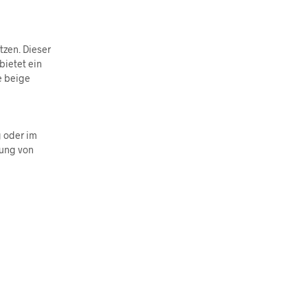
tzen. Dieser
bietet ein
e beige
 oder im
lung von