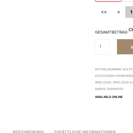
<<
<
1
C
GESAMTBETRAG:
I
ARTIKELNUMMER:
84370
KATEGORIEN:
FAHRRÄDER
SPIELZEUG
,
SPIELZEUG &
MARKE:
BANWOOD
AVAILABLE ONLINE
BESCHREIBUNG
ZUSÄTZLICHE INFORMATIONEN