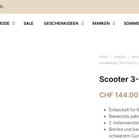
5.-
MODE
SALE
GESCHENKIDEEN
MARKEN
SOMME
START
/
KINDER
/
SPIE
FAHRRÄDER, TROTTINETT
Scooter 3
CHF
144.00
Entwickelt für 
Banwoods paten
3 -höhenverstel
Breites und be
schwarzem Gum