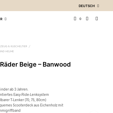
DEUTSCH
0
R
LZEUG & KUSCHELTIER
/
 UND HELME
-Räder Beige – Banwood
Kinder ab 3 Jahren.
tiertes Easy-Ride-Lenksystem
lbarer T-Lenker (70, 75, 80cm)
quemes Scooterdeck aus Eichenholz mit
migriffband