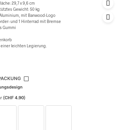
läche: 29,7 x 9,6 cm
tütztes Gewicht: 50 kg
 Aluminium, mit Banwood-Logo
order- und 1 Hinterrad mit Bremse
us Gummi
enkorb
 einer leichten Legierung.
PACKUNG
ungsdesign
r
(
CHF
4.90
)