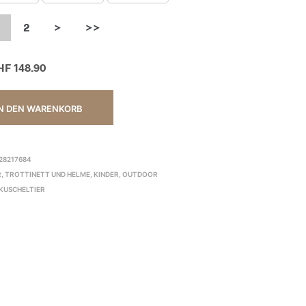
2
>
>>
HF
148.90
N DEN WARENKORB
28217684
, TROTTINETT UND HELME
,
KINDER
,
OUTDOOR
 KUSCHELTIER