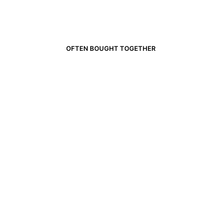
OFTEN BOUGHT TOGETHER
CHF
88.00
CHF
89.00
IN DEN WARENKORB
IN DEN WARENKORB