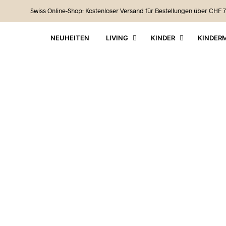
Swiss Online-Shop: Kostenloser Versand für Bestellungen über CHF 7
NEUHEITEN
LIVING
KINDER
KINDER