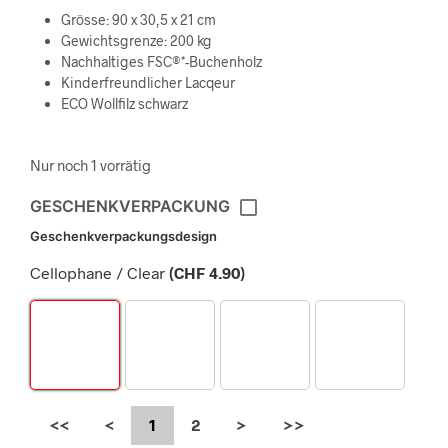
Grösse: 90 x 30,5 x 21 cm
Gewichtsgrenze: 200 kg
Nachhaltiges FSC®*-Buchenholz
Kinderfreundlicher Lacqeur
ECO Wollfilz schwarz
Nur noch 1 vorrätig
GESCHENKVERPACKUNG
Geschenkverpackungsdesign
Cellophane / Clear
(
CHF
4.90
)
<<
<
1
2
>
>>