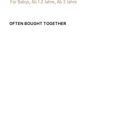
Für Babys
,
Ab 1-2 Jahre
,
Ab 3 Jahre
OFTEN BOUGHT TOGETHER
CHF
79.00
CHF
159.00
CHF
120.00
IN DEN WARENKORB
IN DEN WARENKORB